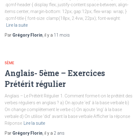
.qcmf-header { display:flex; justify-content:space-between; align-
items:center; margin-bottom: 12px; gap:12px; flex-wrap: wrap; }
.qcmf-title { font-size: clamp(18px, 2.4vw, 22px); font-weight:
Lire la suite
Par
Grégory Florin
, il y a
11 mois
5ÈME
Anglais- 5ème – Exercices
Prétérit régulier
Anglais – Le Prétérit Régulier 1. Comment forme-t-on le prétérit des
verbes réguliers en anglais ? a) On ajoute ‘ed’ à la base verbale b)
On change complètement le verbe c) On ajoute ‘ing’ à la base
verbale d) On utilise ‘did’ avant la base verbale Afficher la réponse
Réponse
Lire la suite
Par
Grégory Florin
, il y a
2 ans