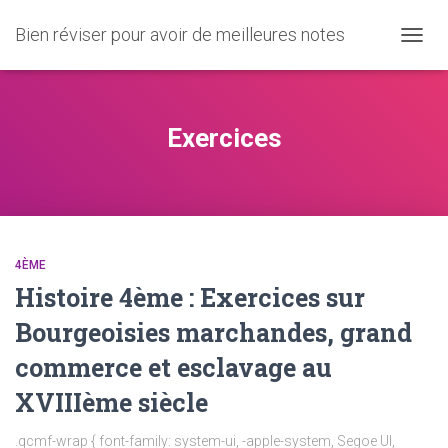
Bien réviser pour avoir de meilleures notes
OUVRI
LA
NAVIG
Exercices
4ÈME
Histoire 4ème : Exercices sur
Bourgeoisies marchandes, grand
commerce et esclavage au
XVIIIème siècle
.qcmf-wrap { font-family: system-ui, -apple-system, Segoe UI,