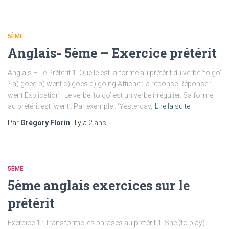
5ÈME
Anglais- 5ème – Exercice prétérit
Anglais – Le Prétérit 1. Quelle est la forme au prétérit du verbe ‘to go’
? a) goed b) went c) goes d) going Afficher la réponse Réponse :
went Explication : Le verbe ‘to go’ est un verbe irrégulier. Sa forme
au prétérit est ‘went’. Par exemple : ‘Yesterday,
Lire la suite
Par
Grégory Florin
, il y a
2 ans
5ÈME
5ème anglais exercices sur le
prétérit
Exercice 1 : Transforme les phrases au prétérit 1. She (to play)