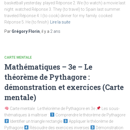
basketball yesterday. played Réponse 2. We (to watch) a movie last
night. watched Réponse 3. They (to travel) to Spain last summer.
traveled Réponse 4. I (to cook) dinner for my family. cooked
Réponse 5. He (to finish)
Lire la suite
Par
Grégory Florin
, il y a
2 ans
CARTE MENTALE
Mathématiques – 3e – Le
théorème de Pythagore :
démonstration et exercices (Carte
mentale)
Carte mentale : Le théorème de Pythagore en 3e
Les sous-
thématiques à maîtriser :
Comprendre le théorème de Pythagore
Identifier un triangle rectangle
Appliquer le théorème de
Pythagore
Résoudre des exercices inverses
Démonstration