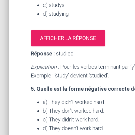
c) studys
d) studying
AFFICHER LA RÉPONSE
Réponse :
studied
Explication :
Pour les verbes terminant par ‘y’
Exemple : ‘study’ devient ‘studied’.
5. Quelle est la forme négative correcte d
a) They didn’t worked hard.
b) They don’t worked hard.
c) They didn’t work hard.
d) They doesn’t work hard.