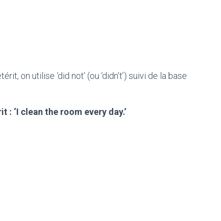
t, on utilise ‘did not’ (ou ‘didn’t’) suivi de la base
t : ‘I clean the room every day.’