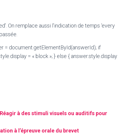
ned’. On remplace aussi l’indication de temps ‘every
 passée.
er = document.getElementById(answerId); if
yle.display = « block »; } else { answer.style.display
éagir à des stimuli visuels ou auditifs pour
ation à l’épreuve orale du brevet