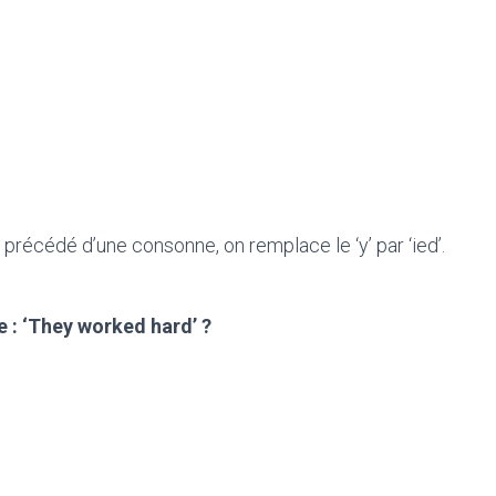
 précédé d’une consonne, on remplace le ‘y’ par ‘ied’.
e : ‘They worked hard’ ?