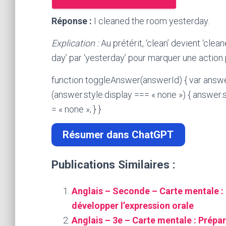
Réponse :
I cleaned the room yesterday.
Explication :
Au prétérit, ‘clean’ devient ‘clea
day’ par ‘yesterday’ pour marquer une action
function toggleAnswer(answerId) { var answ
(answer.style.display === « none ») { answer.st
= « none »; } }
Résumer dans ChatGPT
Publications Similaires :
Anglais – Seconde – Carte mentale : R
développer l’expression orale
Anglais – 3e – Carte mentale : Prépar