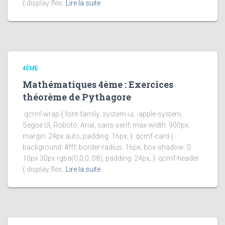
{ display:flex;
Lire la suite
4ÈME
Mathématiques 4ème : Exercices
théorème de Pythagore
.qcmf-wrap { font-family: system-ui, -apple-system,
Segoe UI, Roboto, Arial, sans-serif; max-width: 900px;
margin: 24px auto; padding: 16px; } .qcmf-card {
background: #fff; border-radius: 16px; box-shadow: 0
10px 30px rgba(0,0,0,.08); padding: 24px; } .qcmf-header
{ display:flex;
Lire la suite