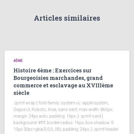
Articles similaires
4ÈME
Histoire 4ème : Exercices sur
Bourgeoisies marchandes, grand
commerce et esclavage au XVIIIème
siècle
.qcmf-wrap { font-family: system-ui, -apple-system,
Segoe UI, Roboto, Arial, sans-serif; max-width: 860px;
margin: 24px auto; padding: 16px; } .qcmf-card {
background: #fff; border-radius: 16px; box-shadow: 0
10px 30px rgba(0,0,0,.08); padding: 24px; } .qcmf-header