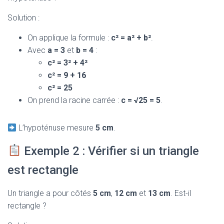
Solution :
On applique la formule :
c² = a² + b²
.
Avec
a = 3
et
b = 4
:
c² = 3² + 4²
c² = 9 + 16
c² = 25
On prend la racine carrée :
c = √25 = 5
.
L’hypoténuse mesure
5 cm
.
Exemple 2 : Vérifier si un triangle
est rectangle
Un triangle a pour côtés
5 cm
,
12 cm
et
13 cm
. Est-il
rectangle ?