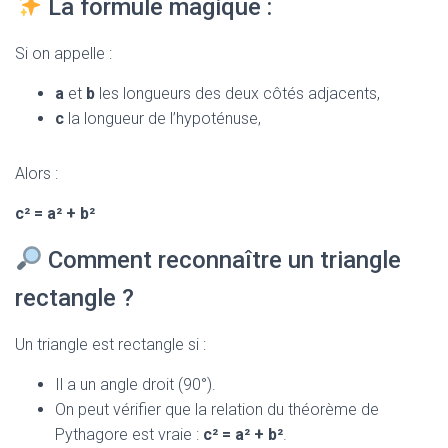
La formule magique :
Si on appelle :
a
et
b
les longueurs des deux côtés adjacents,
c
la longueur de l’hypoténuse,
Alors :
c² = a² + b²
Comment reconnaître un triangle
rectangle ?
Un triangle est rectangle si :
Il a un angle droit (90°).
On peut vérifier que la relation du théorème de
Pythagore est vraie :
c² = a² + b²
.