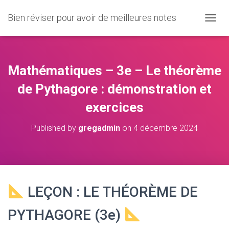
Bien réviser pour avoir de meilleures notes
O
U
V
R
I
Mathématiques – 3e – Le théorème
R
/
de Pythagore : démonstration et
F
exercices
E
R
M
Published by
gregadmin
on
4 décembre 2024
E
R
L
A
N
A
LEÇON : LE THÉORÈME DE
V
I
PYTHAGORE (3e)
G
A