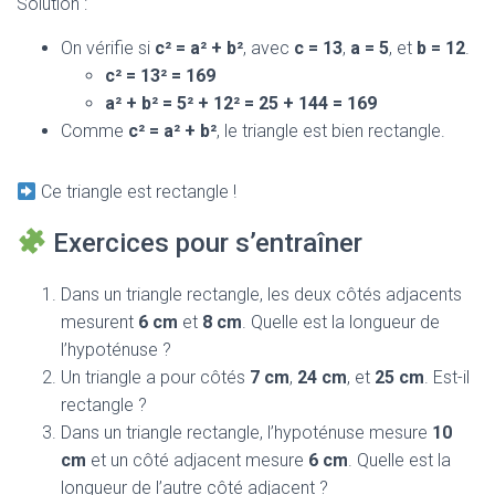
Solution :
On vérifie si
c² = a² + b²
, avec
c = 13
,
a = 5
, et
b = 12
.
c² = 13² = 169
a² + b² = 5² + 12² = 25 + 144 = 169
Comme
c² = a² + b²
, le triangle est bien rectangle.
Ce triangle est rectangle !
Exercices pour s’entraîner
Dans un triangle rectangle, les deux côtés adjacents
mesurent
6 cm
et
8 cm
. Quelle est la longueur de
l’hypoténuse ?
Un triangle a pour côtés
7 cm
,
24 cm
, et
25 cm
. Est-il
rectangle ?
Dans un triangle rectangle, l’hypoténuse mesure
10
cm
et un côté adjacent mesure
6 cm
. Quelle est la
longueur de l’autre côté adjacent ?