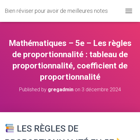
Bien réviser pour avoir de meilleures notes
O
U
V
R
I
Mathématiques – 5e – Les règles
R
/
de proportionnalité : tableau de
F
proportionnalité, coefficient de
E
R
proportionnalité
M
E
R
Published by
gregadmin
on
3 décembre 2024
L
A
N
A
V
I
LES RÈGLES DE
G
A