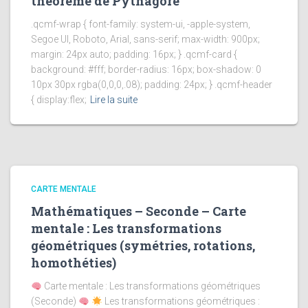
théorème de Pythagore
.qcmf-wrap { font-family: system-ui, -apple-system,
Segoe UI, Roboto, Arial, sans-serif; max-width: 900px;
margin: 24px auto; padding: 16px; } .qcmf-card {
background: #fff; border-radius: 16px; box-shadow: 0
10px 30px rgba(0,0,0,.08); padding: 24px; } .qcmf-header
{ display:flex;
Lire la suite
CARTE MENTALE
Mathématiques – Seconde – Carte
mentale : Les transformations
géométriques (symétries, rotations,
homothéties)
Carte mentale : Les transformations géométriques
(Seconde)
Les transformations géométriques :