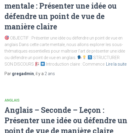
mentale : Présenter une idée ou
défendre un point de vue de
manière claire
OBJECTIF : Présenter une idée ou défendre un point de vue en
anglais Dans cette carte mentale, nous allons explorer les sous-
thématiques essentielles pour maîtriser l’art de présenter une idée
ou défendre un point de vue en anglais.
STRUCTURER
SON DISCOURS
Introduction claire : Commence
Lire la suite
Par
gregadmin
, il y a
2 ans
ANGLAIS
Anglais – Seconde – Leçon :
Présenter une idée ou défendre un
point de vue de manière claire