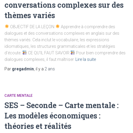
conversations complexes sur des
thèmes variés
OBJECTIF DE LA LEÇON
Apprendre à comprendre des
dialogues et des conversations complexes en anglais sur des
thèmes variés. Cela inclut le vocabulaire, les expressions
idiomatiques, les structures grammaticales et les stratégies
d’écoute.
CE QU’IL FAUT SAVOIR
Pour bien comprendre des
dialogues complexes, il faut maîtriser
Lire la suite
Par
gregadmin
, il y a
2 ans
CARTE MENTALE
SES – Seconde – Carte mentale :
Les modèles économiques :
théories et réalités