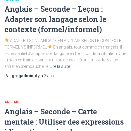
Anglais – Seconde – Leçon :
Adapter son langage selon le
contexte (formel/informel)
ADAPTER SON LANGAGE EN ANGLAIS SELON LE CONTEXTE :
FORMEL VS INFORMEL
En anglais, tout comme en français, il
est essentiel d’adapter son langage en fonction de la situation. Que
tu sois en train de parler à un professeur, à un ami ou lors d’un
entretien d’embauche, le
Lire la suite
Par
gregadmin
, il y a
2 ans
ANGLAIS
Anglais – Seconde – Carte
mentale : Utiliser des expressions