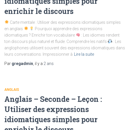
idiomatiques simples pour
enrichir le discours
Carte mentale : Utiliser des expressions idiomatiques simples
en anglais
Pourquoi apprendre des expressions
idiomatiques ? Enrichir ton vocabulaire
: Les idiomes rendent
ton discours plus naturel et fluide. Comprendre les natifs
: Les
anglophones utilisent souvent des expressions idiomatiques dans
leurs conversations. Impressionner à
Lire la suite
Par
gregadmin
, il y a
2 ans
ANGLAIS
Anglais – Seconde – Leçon :
Utiliser des expressions
idiomatiques simples pour
enrichir le discours