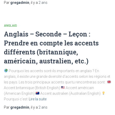
Par
gregadmin
, il y a
2 ans
ANGLAIS
Anglais – Seconde – Leçon :
Prendre en compte les accents
différents (britannique,
américain, australien, etc.)
Pourquoi les accents sont-ils importants en anglais ? En
anglais, il existe une grande diversité d’accents selon les régions et
les pays. Les trois principaux accents que tu rencontreras sont :
Accent britannique (British English)
Accent américain
(American English)
Accent australien (Australian English)
Pourquoi c’est
Lire la suite
Par
gregadmin
, il y a
2 ans