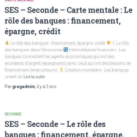
CARTE MENTALE
SES – Seconde – Carte mentale : Le
rôle des banques : financement,
épargne, crédit
Le rôle des banques : financement, épargne, crédit
1. Le rôle
des banques dans l’économie
Intermédiaires financiers : Les
banques connectent les agents économiques qui ont des
excédents d’argent (épargnants) avec ceux qui ont des besoins de
financement (emprunteurs).
Création monétaire : Les banques
créent de
Lire la suite
Par
gregadmin
, il y a
2 ans
SECONDE
SES – Seconde – Le rôle des
banques : financement, épargne,