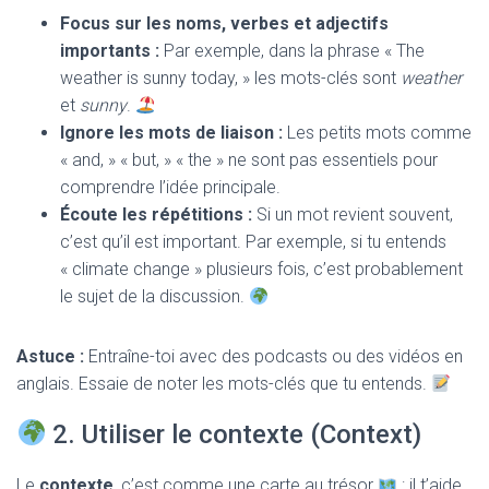
Focus sur les noms, verbes et adjectifs
importants :
Par exemple, dans la phrase « The
weather is sunny today, » les mots-clés sont
weather
et
sunny
.
Ignore les mots de liaison :
Les petits mots comme
« and, » « but, » « the » ne sont pas essentiels pour
comprendre l’idée principale.
Écoute les répétitions :
Si un mot revient souvent,
c’est qu’il est important. Par exemple, si tu entends
« climate change » plusieurs fois, c’est probablement
le sujet de la discussion.
Astuce :
Entraîne-toi avec des podcasts ou des vidéos en
anglais. Essaie de noter les mots-clés que tu entends.
2. Utiliser le contexte (Context)
Le
contexte
, c’est comme une carte au trésor
: il t’aide