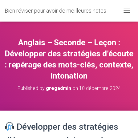
Bien réviser pour avoir de meilleures notes
O
U
V
R
I
Anglais – Seconde – Leçon :
R
/
Développer des stratégies d’écoute
F
: repérage des mots-clés, contexte,
E
R
intonation
M
E
R
Published by
gregadmin
on
10 décembre 2024
L
A
N
A
V
I
Développer des stratégies
G
A