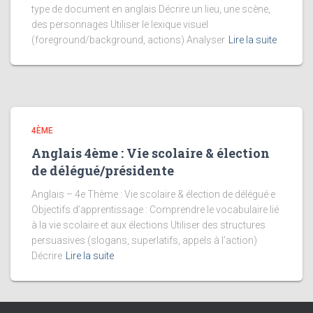
type de document en anglais Décrire un lieu, une scène,
des personnages Utiliser le lexique visuel
(foreground/background, actions) Analyser
Lire la suite
4ÈME
Anglais 4ème : Vie scolaire & élection
de délégué/présidente
Anglais – 4e Thème : Vie scolaire & élection de délégué·e
Objectifs d’apprentissage : Comprendre le vocabulaire lié
à la vie scolaire et aux élections Utiliser des structures
persuasives (slogans, superlatifs, appels à l’action)
Décrire
Lire la suite