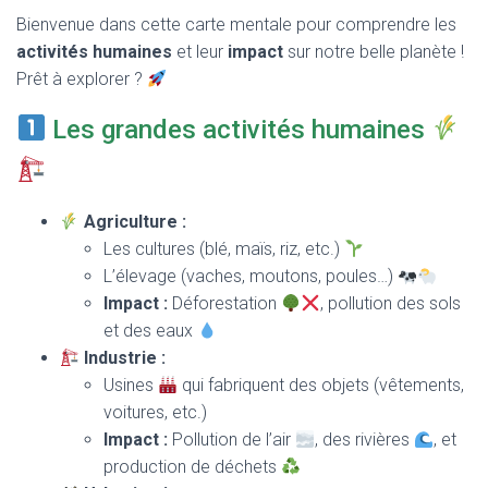
T
Bienvenue dans cette carte mentale pour comprendre les
I
O
activités humaines
et leur
impact
sur notre belle planète !
N
Prêt à explorer ?
Les grandes activités humaines
Agriculture :
Les cultures (blé, maïs, riz, etc.)
L’élevage (vaches, moutons, poules…)
Impact :
Déforestation
, pollution des sols
et des eaux
Industrie :
Usines
qui fabriquent des objets (vêtements,
voitures, etc.)
Impact :
Pollution de l’air
, des rivières
, et
production de déchets