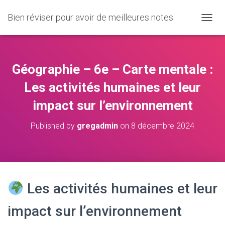
Bien réviser pour avoir de meilleures notes
O
U
V
R
I
Géographie – 6e – Carte mentale :
R
/
Les activités humaines et leur
F
impact sur l’environnement
E
R
M
Published by
gregadmin
on
8 décembre 2024
E
R
L
A
N
A
Les activités humaines et leur
V
I
impact sur l’environnement
G
A