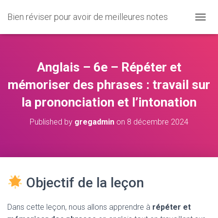
Bien réviser pour avoir de meilleures notes
O
U
V
R
I
Anglais – 6e – Répéter et
R
/
mémoriser des phrases : travail sur
F
la prononciation et l’intonation
E
R
M
Published by
gregadmin
on
8 décembre 2024
E
R
L
A
N
A
Objectif de la leçon
V
I
G
Dans cette leçon, nous allons apprendre à
répéter et
A