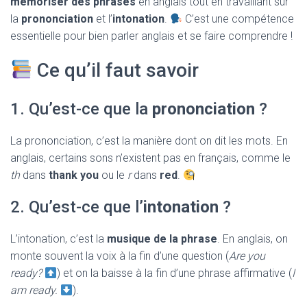
mémoriser des phrases
en anglais tout en travaillant sur
T
I
la
prononciation
et l’
intonation
.
C’est une compétence
O
essentielle pour bien parler anglais et se faire comprendre !
N
Ce qu’il faut savoir
1. Qu’est-ce que la
prononciation
?
La prononciation, c’est la manière dont on dit les mots. En
anglais, certains sons n’existent pas en français, comme le
th
dans
thank you
ou le
r
dans
red
.
2. Qu’est-ce que l’
intonation
?
L’intonation, c’est la
musique de la phrase
. En anglais, on
monte souvent la voix à la fin d’une question (
Are you
ready?
) et on la baisse à la fin d’une phrase affirmative (
I
am ready.
).