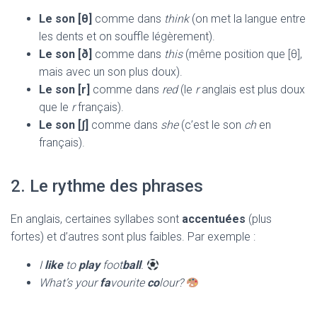
Le son [θ]
comme dans
think
(on met la langue entre
les dents et on souffle légèrement).
Le son [ð]
comme dans
this
(même position que [θ],
mais avec un son plus doux).
Le son [r]
comme dans
red
(le
r
anglais est plus doux
que le
r
français).
Le son [ʃ]
comme dans
she
(c’est le son
ch
en
français).
2. Le rythme des phrases
En anglais, certaines syllabes sont
accentuées
(plus
fortes) et d’autres sont plus faibles. Par exemple :
I
like
to
play
foot
ball
.
What’s your
fa
vourite
co
lour?