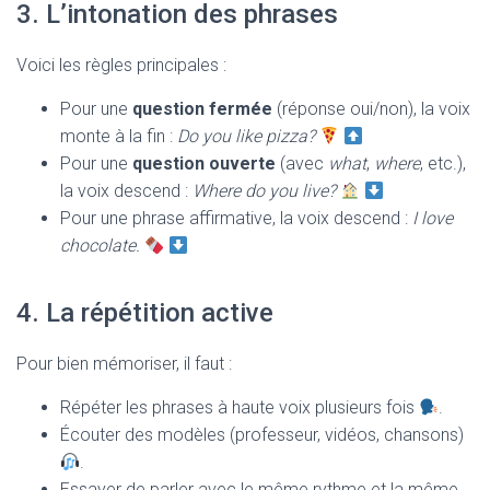
3. L’intonation des phrases
Voici les règles principales :
Pour une
question fermée
(réponse oui/non), la voix
monte à la fin :
Do you like pizza?
Pour une
question ouverte
(avec
what
,
where
, etc.),
la voix descend :
Where do you live?
Pour une phrase affirmative, la voix descend :
I love
chocolate.
4. La répétition active
Pour bien mémoriser, il faut :
Répéter les phrases à haute voix plusieurs fois
.
Écouter des modèles (professeur, vidéos, chansons)
.
Essayer de parler avec le même rythme et la même