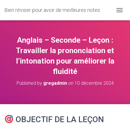
Bien réviser pour avoir de meilleures notes
O
U
V
R
I
Anglais – Seconde – Leçon :
R
/
Travailler la prononciation et
F
l’intonation pour améliorer la
E
R
fluidité
M
E
R
Published by
gregadmin
on
10 décembre 2024
L
A
N
A
V
I
OBJECTIF DE LA LEÇON
G
A