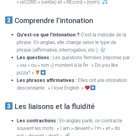
« reCORD » (verbe) et « REcord » (nom).
Comprendre l’intonation
Qu’est-ce que l’intonation ?
C’est la mélodie de la
phrase. En anglais, elle change selon le type de
phrase (affirmative, interrogative, etc.).
Les questions :
Les questions fermées (réponse par
« oui » ou « non ») montent à la fin : « Do you like
pizza? »
Les phrases affirmatives :
Elles ont une intonation
descendante : « I love English. »
Les liaisons et la fluidité
Les contractions :
En anglais parlé, on contracte
souvent les mots : « I am » devient « I’m » et « do
not » devient « don’t ».