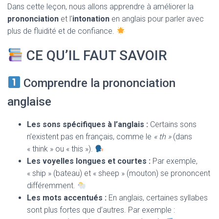
T
Dans cette leçon, nous allons apprendre à améliorer la
I
prononciation
et l’
intonation
en anglais pour parler avec
O
N
plus de fluidité et de confiance.
CE QU’IL FAUT SAVOIR
Comprendre la prononciation
anglaise
Les sons spécifiques à l’anglais :
Certains sons
n’existent pas en français, comme le
« th »
(dans
« think » ou « this »).
Les voyelles longues et courtes :
Par exemple,
« ship » (bateau) et « sheep » (mouton) se prononcent
différemment.
Les mots accentués :
En anglais, certaines syllabes
sont plus fortes que d’autres. Par exemple :