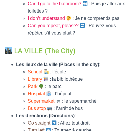
Can I go to the bathroom?
: Puis-je aller aux
toilettes ?
I don’t understand
: Je ne comprends pas
Can you repeat, please?
: Pouvez-vous
répéter, s’il vous plaît ?
LA VILLE (The City)
Les lieux de la ville (Places in the city):
School
: l’école
Library
: la bibliothèque
Park
: le parc
Hospital
: l’hôpital
Supermarket
: le supermarché
Bus stop
: l’arrêt de bus
Les directions (Directions):
Go straight
: Allez tout droit
Turn left
: Tournez à gauche