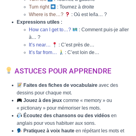
Turn right
: Tournez à droite
Where is the…?
: Où est le/la… ?
Expressions utiles :
How can I get to…?
: Comment puis-je aller
à… ?
It’s near…
: C’est près de…
It’s far from…
: C’est loin de…
ASTUCES POUR APPRENDRE
Faites des fiches de vocabulaire
avec des
dessins pour chaque mot.
Jouez à des jeux
comme « memory » ou
« pictionary » pour mémoriser les mots.
Écoutez des chansons ou des vidéos
en
anglais pour vous habituer aux sons.
Pratiquez à voix haute
en répétant les mots et