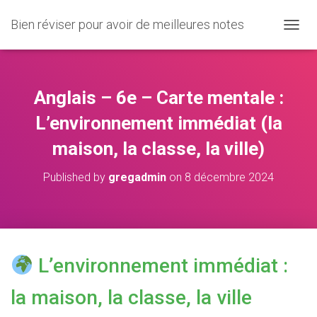
Bien réviser pour avoir de meilleures notes
O
U
V
R
I
Anglais – 6e – Carte mentale :
R
/
L’environnement immédiat (la
F
maison, la classe, la ville)
E
R
M
Published by
gregadmin
on
8 décembre 2024
E
R
L
A
N
A
L’environnement immédiat :
V
I
la maison, la classe, la ville
G
A