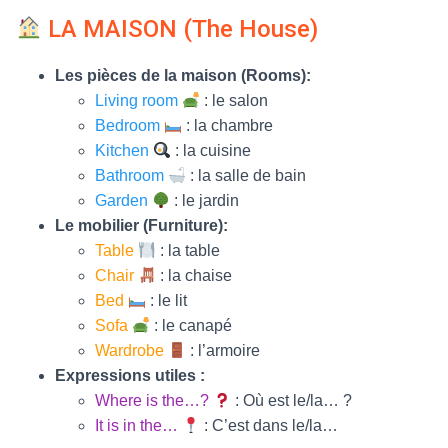
T
I
LA MAISON (The House)
O
N
Les pièces de la maison (Rooms):
Living room
: le salon
Bedroom
: la chambre
Kitchen
: la cuisine
Bathroom
: la salle de bain
Garden
: le jardin
Le mobilier (Furniture):
Table
: la table
Chair
: la chaise
Bed
: le lit
Sofa
: le canapé
Wardrobe
: l’armoire
Expressions utiles :
Where is the…?
: Où est le/la… ?
It is in the…
: C’est dans le/la…