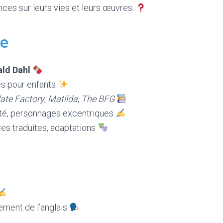
nces sur leurs vies et leurs œuvres.
le
ld Dahl
es pour enfants
late Factory
,
Matilda
,
The BFG
vité, personnages excentriques
es traduites, adaptations
ement de l’anglais