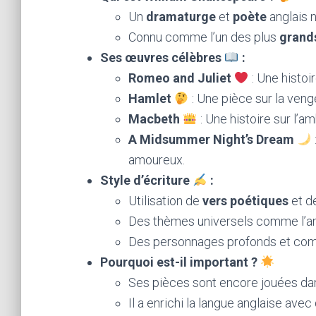
Un
dramaturge
et
poète
anglais 
Connu comme l’un des plus
grands
Ses œuvres célèbres
:
Romeo and Juliet
: Une histoi
Hamlet
: Une pièce sur la ven
Macbeth
: Une histoire sur l’
A Midsummer Night’s Dream
amoureux.
Style d’écriture
:
Utilisation de
vers poétiques
et d
Des thèmes universels comme l’amour
Des personnages profonds et co
Pourquoi est-il important ?
Ses pièces sont encore jouées dan
Il a enrichi la langue anglaise av