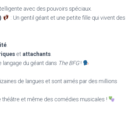
intelligente avec des pouvoirs spéciaux.
)
: Un gentil géant et une petite fille qui vivent des
ité
.
riques
et
attachants
.
e langage du géant dans
The BFG
!
dizaines de langues et sont aimés par des millions
s de théâtre et même des comédies musicales !