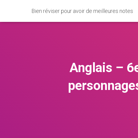
Bien réviser pour avoir de meilleures notes
Anglais – 6
personnages