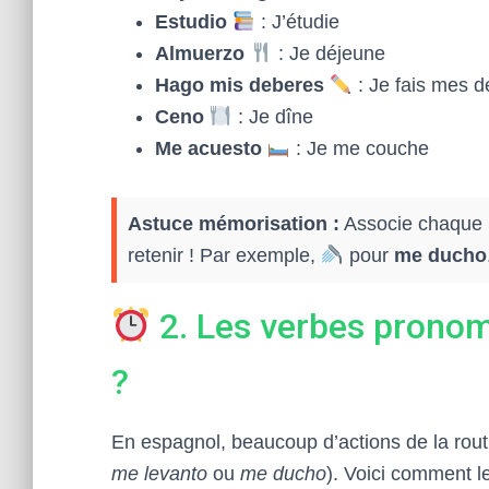
Estudio
: J’étudie
Almuerzo
: Je déjeune
Hago mis deberes
: Je fais mes d
Ceno
: Je dîne
Me acuesto
: Je me couche
Astuce mémorisation :
Associe chaque 
retenir ! Par exemple,
pour
me ducho
2. Les verbes pronom
?
En espagnol, beaucoup d’actions de la routi
me levanto
ou
me ducho
). Voici comment l