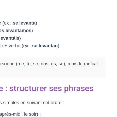
 (ex :
se levanta
)
os levantamos
)
levantáis
)
se
+ verbe (ex :
se levantan
)
onne (me, te, se, nos, os, se), mais le radical
e : structurer ses phrases
s simples en suivant cet ordre :
après-midi, le soir) :