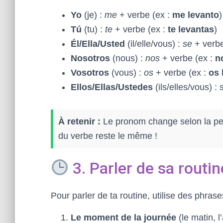
Yo
(je) :
me
+ verbe (ex :
me levanto
)
Tú
(tu) :
te
+ verbe (ex :
te levantas
)
Él/Ella/Usted
(il/elle/vous) :
se
+ verbe
Nosotros
(nous) :
nos
+ verbe (ex :
n
Vosotros
(vous) :
os
+ verbe (ex :
os 
Ellos/Ellas/Ustedes
(ils/elles/vous) :
À retenir :
Le pronom change selon la pers
du verbe reste le même !
3. Parler de sa routin
Pour parler de ta routine, utilise des phrase
Le moment de la journée
(le matin, l’