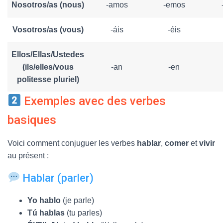
Nosotros/as (nous)
-amos
-emos
Vosotros/as (vous)
-áis
-éis
Ellos/Ellas/Ustedes
(ils/elles/vous
-an
-en
politesse pluriel)
Exemples avec des verbes
basiques
Voici comment conjuguer les verbes
hablar
,
comer
et
vivir
au présent :
Hablar (parler)
Yo hablo
(je parle)
Tú hablas
(tu parles)