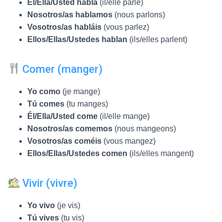
Él/Ella/Usted habla
(il/elle parle)
Nosotros/as hablamos
(nous parlons)
Vosotros/as habláis
(vous parlez)
Ellos/Ellas/Ustedes hablan
(ils/elles parlent)
Comer (manger)
Yo como
(je mange)
Tú comes
(tu manges)
Él/Ella/Usted come
(il/elle mange)
Nosotros/as comemos
(nous mangeons)
Vosotros/as coméis
(vous mangez)
Ellos/Ellas/Ustedes comen
(ils/elles mangent)
Vivir (vivre)
Yo vivo
(je vis)
Tú vives
(tu vis)