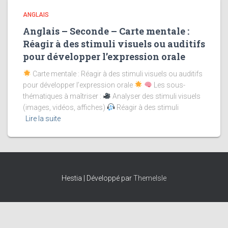
ANGLAIS
Anglais – Seconde – Carte mentale :
Réagir à des stimuli visuels ou auditifs
pour développer l’expression orale
Carte mentale : Réagir à des stimuli visuels ou auditifs
pour développer l’expression orale
Les sous-
thématiques à maîtriser :
Analyser des stimuli visuels
(images, vidéos, affiches)
Réagir à des stimuli
Lire la suite
Hestia | Développé par
ThemeIsle