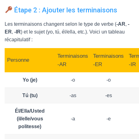
Étape 2 : Ajouter les terminaisons
Les terminaisons changent selon le type de verbe (
-AR
,
-
ER
,
-IR
) et le sujet (yo, tú, él/ella, etc.). Voici un tableau
récapitulatif :
Terminaisons
Terminaisons
Term
Personne
-AR
-ER
-IR
Yo (je)
-o
-o
Tú (tu)
-as
-es
Él/Ella/Usted
(il/elle/vous
-a
-e
politesse)