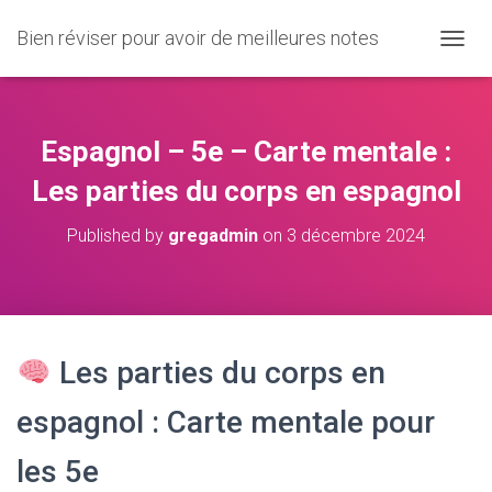
Bien réviser pour avoir de meilleures notes
O
U
V
R
I
Espagnol – 5e – Carte mentale :
R
/
Les parties du corps en espagnol
F
E
Published by
gregadmin
on
3 décembre 2024
R
M
E
R
L
A
Les parties du corps en
N
A
V
espagnol : Carte mentale pour
I
G
les 5e
A