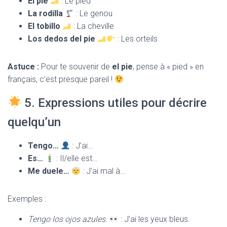
El pie
: Le pied
La rodilla
: Le genou
El tobillo
: La cheville
Los dedos del pie
: Les orteils
Astuce :
Pour te souvenir de
el pie
, pense à « pied » en
français, c’est presque pareil !
5. Expressions utiles pour décrire
quelqu’un
Tengo…
: J’ai…
Es…
: Il/elle est…
Me duele…
: J’ai mal à…
Exemples :
Tengo los ojos azules.
: J’ai les yeux bleus.