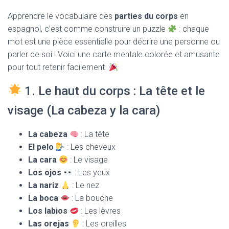
T
I
Apprendre le vocabulaire des
parties du corps
en
O
espagnol, c’est comme construire un puzzle
: chaque
N
mot est une pièce essentielle pour décrire une personne ou
parler de soi ! Voici une carte mentale colorée et amusante
pour tout retenir facilement.
1. Le haut du corps : La tête et le
visage (La cabeza y la cara)
La cabeza
: La tête
El pelo
: Les cheveux
La cara
: Le visage
Los ojos
: Les yeux
La nariz
: Le nez
La boca
: La bouche
Los labios
: Les lèvres
Las orejas
: Les oreilles