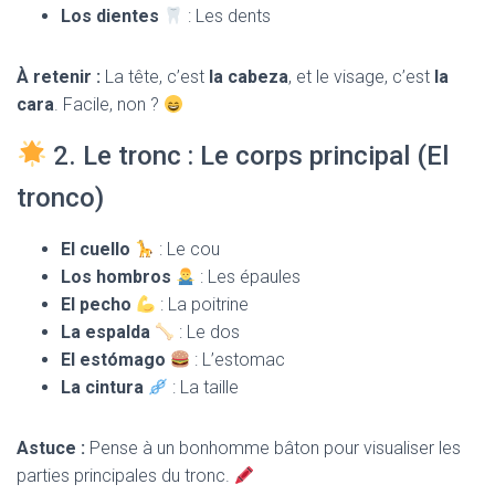
Los dientes
: Les dents
À retenir :
La tête, c’est
la cabeza
, et le visage, c’est
la
cara
. Facile, non ?
2. Le tronc : Le corps principal (El
tronco)
El cuello
: Le cou
Los hombros
: Les épaules
El pecho
: La poitrine
La espalda
: Le dos
El estómago
: L’estomac
La cintura
: La taille
Astuce :
Pense à un bonhomme bâton pour visualiser les
parties principales du tronc.