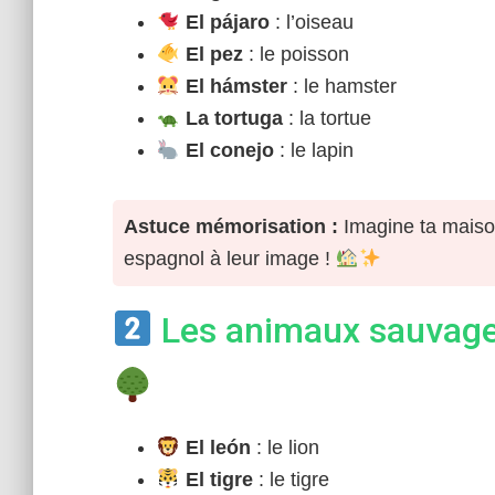
El pájaro
: l’oiseau
El pez
: le poisson
El hámster
: le hamster
La tortuga
: la tortue
El conejo
: le lapin
Astuce mémorisation :
Imagine ta maiso
espagnol à leur image !
Les animaux sauvages
El león
: le lion
El tigre
: le tigre