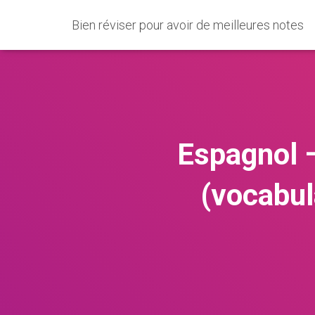
Bien réviser pour avoir de meilleures notes
Espagnol –
(vocabul