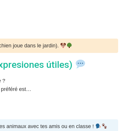
hien joue dans le jardin).
xpresiones útiles)
e ?
 préféré est…
des animaux avec tes amis ou en classe !