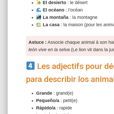
El desierto
: le désert
El océano
: l’océan
La montaña
: la montagne
La casa
: la maison (pour les ani
Astuce :
Associe chaque animal à son habi
león vive en la selva
(Le lion vit dans la ju
Les adjectifs pour dé
para describir los anim
Grande
: grand(e)
Pequeño/a
: petit(e)
Rápido/a
: rapide