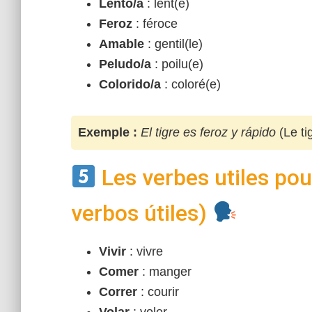
Lento/a
: lent(e)
Feroz
: féroce
Amable
: gentil(le)
Peludo/a
: poilu(e)
Colorido/a
: coloré(e)
Exemple :
El tigre es feroz y rápido
(Le ti
Les verbes utiles pou
verbos útiles)
Vivir
: vivre
Comer
: manger
Correr
: courir