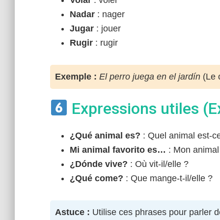
Volar
: voler
Nadar
: nager
Jugar
: jouer
Rugir
: rugir
Exemple :
El perro juega en el jardín
(Le c
Expressions utiles (E
¿Qué animal es?
: Quel animal est-c
Mi animal favorito es…
: Mon animal
¿Dónde vive?
: Où vit-il/elle ?
¿Qué come?
: Que mange-t-il/elle ?
Astuce :
Utilise ces phrases pour parler 