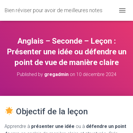
Bien réviser pour avoir de meilleures notes
O
U
V
R
I
Anglais – Seconde – Leçon :
R
/
Présenter une idée ou défendre un
F
point de vue de manière claire
E
R
M
Published by
gregadmin
on
10 décembre 2024
E
R
L
A
N
A
Objectif de la leçon
V
I
G
Apprendre à
présenter une idée
ou à
défendre un point
A