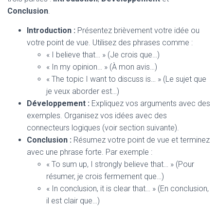
Conclusion
.
Introduction :
Présentez brièvement votre idée ou
votre point de vue. Utilisez des phrases comme :
« I believe that… » (Je crois que…)
« In my opinion… » (À mon avis…)
« The topic I want to discuss is… » (Le sujet que
je veux aborder est…)
Développement :
Expliquez vos arguments avec des
exemples. Organisez vos idées avec des
connecteurs logiques (voir section suivante).
Conclusion :
Résumez votre point de vue et terminez
avec une phrase forte. Par exemple :
« To sum up, I strongly believe that… » (Pour
résumer, je crois fermement que…)
« In conclusion, it is clear that… » (En conclusion,
il est clair que…)