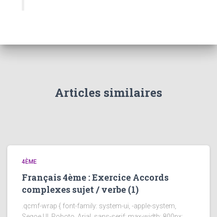
Articles similaires
4ÈME
Français 4ème : Exercice Accords
complexes sujet / verbe (1)
.qcmf-wrap { font-family: system-ui, -apple-system,
Segoe UI, Roboto, Arial, sans-serif; max-width: 800px;