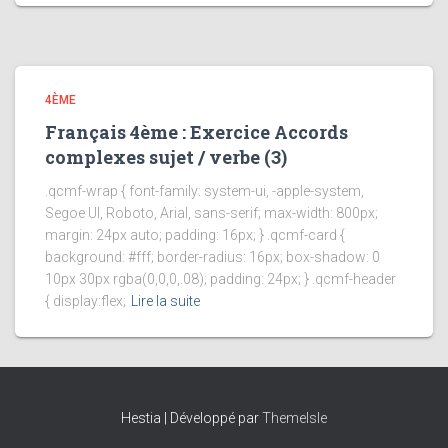
4ÈME
Français 4ème : Exercice Accords
complexes sujet / verbe (3)
.qcmf-wrap { font-family: system-ui, -apple-system,
Segoe UI, Roboto, Arial, sans-serif; max-width: 800px;
margin: 24px auto; padding: 16px; } .qcmf-card {
background: #fff; border-radius: 16px; box-shadow: 0
10px 30px rgba(0,0,0,.08); padding: 24px; } .qcmf-header
{ display:flex;
Lire la suite
Hestia | Développé par
ThemeIsle