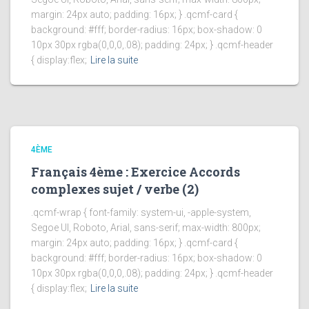
margin: 24px auto; padding: 16px; } .qcmf-card {
background: #fff; border-radius: 16px; box-shadow: 0
10px 30px rgba(0,0,0,.08); padding: 24px; } .qcmf-header
{ display:flex;
Lire la suite
4ÈME
Français 4ème : Exercice Accords
complexes sujet / verbe (2)
.qcmf-wrap { font-family: system-ui, -apple-system,
Segoe UI, Roboto, Arial, sans-serif; max-width: 800px;
margin: 24px auto; padding: 16px; } .qcmf-card {
background: #fff; border-radius: 16px; box-shadow: 0
10px 30px rgba(0,0,0,.08); padding: 24px; } .qcmf-header
{ display:flex;
Lire la suite