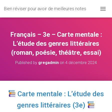
Bien réviser pour avoir de meilleures notes
O
U
V
R
I
Français – 3e – Carte mentale :
R
/
L’étude des genres littéraires
F
(roman, poésie, théâtre, essai)
E
R
M
Published by
gregadmin
on
4 décembre 2024
E
R
L
A
N
A
Carte mentale : L’étude des
V
I
genres littéraires (3e)
G
A