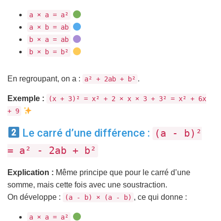
a × a = a²
a × b = ab
b × a = ab
b × b = b²
En regroupant, on a :
.
a² + 2ab + b²
Exemple :
(x + 3)² = x² + 2 × x × 3 + 3² = x² + 6x
+ 9
Le carré d’une différence :
(a - b)²
= a² - 2ab + b²
Explication :
Même principe que pour le carré d’une
somme, mais cette fois avec une soustraction.
On développe :
, ce qui donne :
(a - b) × (a - b)
a × a = a²