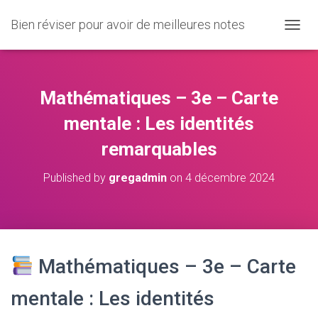
Bien réviser pour avoir de meilleures notes
O
U
V
R
I
Mathématiques – 3e – Carte
R
/
mentale : Les identités
F
remarquables
E
R
M
Published by
gregadmin
on
4 décembre 2024
E
R
L
A
N
A
Mathématiques – 3e – Carte
V
I
mentale : Les identités
G
A