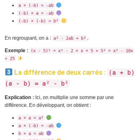
a × (-b) = -ab
(-b) × a = -ab
(-b) × (-b) = b²
En regroupant, on a :
.
a² - 2ab + b²
Exemple :
(x - 5)² = x² - 2 × x × 5 + 5² = x² - 10x
+ 25
La différence de deux carrés :
(a + b)
(a - b) = a² - b²
Explication :
Ici, on multiplie une somme par une
différence. En développant, on obtient :
a × a = a²
a × (-b) = -ab
b × a = ab