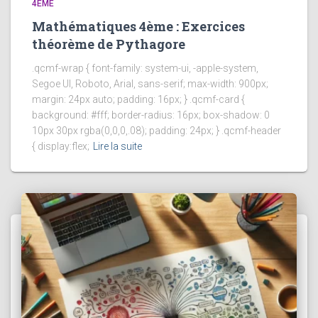
4ÈME
Mathématiques 4ème : Exercices
théorème de Pythagore
.qcmf-wrap { font-family: system-ui, -apple-system,
Segoe UI, Roboto, Arial, sans-serif; max-width: 900px;
margin: 24px auto; padding: 16px; } .qcmf-card {
background: #fff; border-radius: 16px; box-shadow: 0
10px 30px rgba(0,0,0,.08); padding: 24px; } .qcmf-header
{ display:flex;
Lire la suite