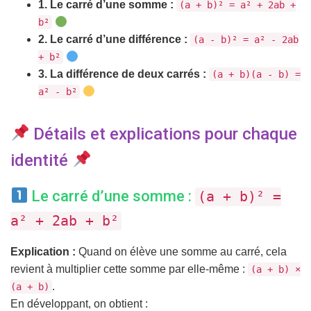
1. Le carré d’une somme :
(a + b)² = a² + 2ab +
b²
2. Le carré d’une différence :
(a - b)² = a² - 2ab
+ b²
3. La différence de deux carrés :
(a + b)(a - b) =
a² - b²
Détails et explications pour chaque
identité
Le carré d’une somme :
(a + b)² =
a² + 2ab + b²
Explication :
Quand on élève une somme au carré, cela
revient à multiplier cette somme par elle-même :
(a + b) ×
.
(a + b)
En développant, on obtient :