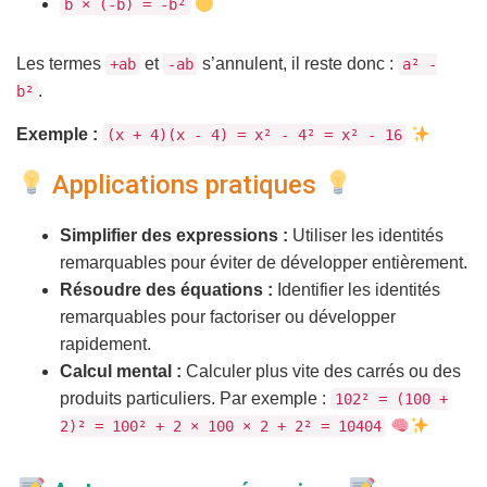
b × (-b) = -b²
Les termes
et
s’annulent, il reste donc :
+ab
-ab
a² -
.
b²
Exemple :
(x + 4)(x - 4) = x² - 4² = x² - 16
Applications pratiques
Simplifier des expressions :
Utiliser les identités
remarquables pour éviter de développer entièrement.
Résoudre des équations :
Identifier les identités
remarquables pour factoriser ou développer
rapidement.
Calcul mental :
Calculer plus vite des carrés ou des
produits particuliers. Par exemple :
102² = (100 +
2)² = 100² + 2 × 100 × 2 + 2² = 10404