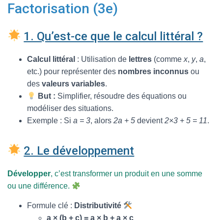
T
Factorisation (3e)
I
O
N
1. Qu’est-ce que le calcul littéral ?
Calcul littéral
: Utilisation de
lettres
(comme
x
,
y
,
a
,
etc.) pour représenter des
nombres inconnus
ou
des
valeurs variables
.
But :
Simplifier, résoudre des équations ou
modéliser des situations.
Exemple : Si
a = 3
, alors
2a + 5
devient
2×3 + 5 = 11
.
2. Le développement
Développer
, c’est transformer un produit en une somme
ou une différence.
Formule clé :
Distributivité
a × (b + c) = a × b + a × c