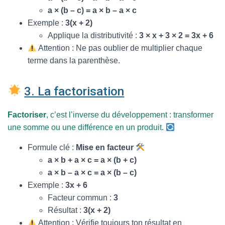
a × (b – c) = a × b – a × c
Exemple :
3(x + 2)
Applique la distributivité :
3 × x + 3 × 2 = 3x + 6
Attention : Ne pas oublier de multiplier chaque
terme dans la parenthèse.
3. La factorisation
Factoriser
, c’est l’inverse du développement : transformer
une somme ou une différence en un produit.
Formule clé :
Mise en facteur
a × b + a × c = a × (b + c)
a × b – a × c = a × (b – c)
Exemple :
3x + 6
Facteur commun :
3
Résultat :
3(x + 2)
Attention : Vérifie toujours ton résultat en