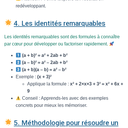
redéveloppant.
4. Les identités remarquables
Les identités remarquables sont des formules à connaître
par cœur pour développer ou factoriser rapidement.
(a + b)² = a² + 2ab + b²
(a – b)² = a² – 2ab + b²
(a + b)(a – b) = a² – b²
Exemple :
(x + 3)²
Applique la formule :
x² + 2×x×3 + 3² = x² + 6x +
9
Conseil : Apprends-les avec des exemples
concrets pour mieux les mémoriser.
5. Méthodologie pour résoudre un