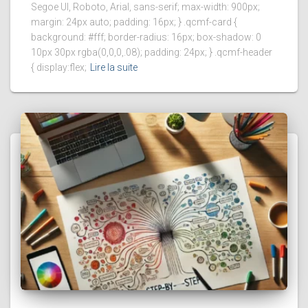
Segoe UI, Roboto, Arial, sans-serif; max-width: 900px;
margin: 24px auto; padding: 16px; } .qcmf-card {
background: #fff; border-radius: 16px; box-shadow: 0
10px 30px rgba(0,0,0,.08); padding: 24px; } .qcmf-header
{ display:flex;
Lire la suite