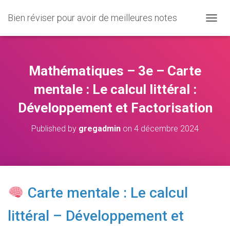
Bien réviser pour avoir de meilleures notes
O
U
V
R
I
Mathématiques – 3e – Carte
R
/
mentale : Le calcul littéral :
F
Développement et Factorisation
E
R
M
Published by
gregadmin
on
4 décembre 2024
E
R
L
A
N
A
Carte mentale : Le calcul
V
I
littéral – Développement et
G
A