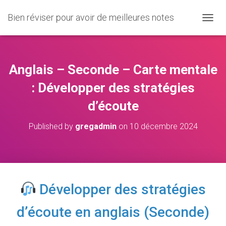
Bien réviser pour avoir de meilleures notes
O
U
V
R
I
Anglais – Seconde – Carte mentale
R
/
: Développer des stratégies
F
d’écoute
E
R
M
Published by
gregadmin
on
10 décembre 2024
E
R
L
A
N
A
Développer des stratégies
V
I
d’écoute en anglais (Seconde)
G
A