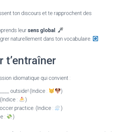
ssent ton discours et te rapprochent des
apprends leur
sens global
.
égrer naturellement dans ton vocabulaire.
 t’entraîner
sion idiomatique qui convient :
____ outside! (Indice :
)
 (Indice :
)
soccer practice. (Indice :
)
e :
)