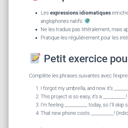
Les
expressions idiomatiques
enrichi
anglophones natifs.
Ne les traduis pas littéralement, mais 
Pratique-les régulièrement pour les int
Petit exercice pour
Complète les phrases suivantes avec l’expres
I forgot my umbrella, and now it’s ______
This project is so easy, it’s a __________!
I’m feeling __________ today, so I’ll skip 
That new phone costs __________! (Indic