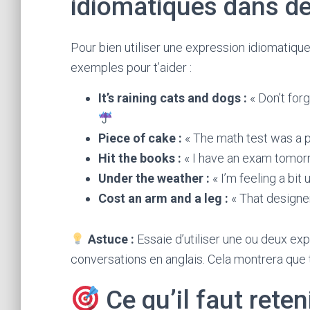
idiomatiques dans d
Pour bien utiliser une expression idiomatiqu
exemples pour t’aider :
It’s raining cats and dogs :
« Don’t forg
Piece of cake :
« The math test was a p
Hit the books :
« I have an exam tomorro
Under the weather :
« I’m feeling a bit
Cost an arm and a leg :
« That designer
Astuce :
Essaie d’utiliser une ou deux ex
conversations en anglais. Cela montrera que t
Ce qu’il faut reten