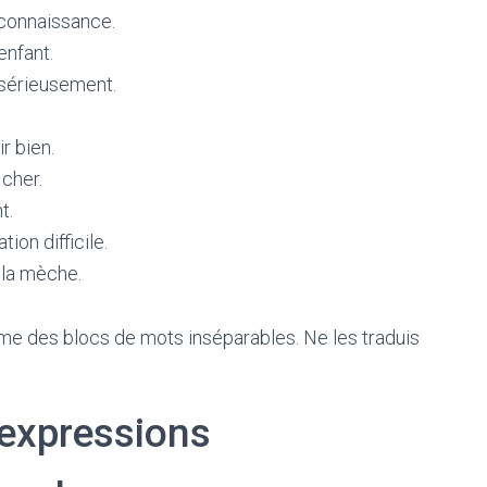
e connaissance.
enfant.
 sérieusement.
r bien.
cher.
t.
tion difficile.
la mèche.
 des blocs de mots inséparables. Ne les traduis
s expressions