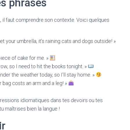
es phrases
e, il faut comprendre son contexte. Voici quelques
et your umbrella, it’s raining cats and dogs outside! »
iece of cake for me. »
w, so I need to hit the books tonight. »
 under the weather today, so I’ll stay home. »
 bag costs an arm and a leg! »
pressions idiomatiques dans tes devoirs ou tes
u maîtrises bien la langue !
ir