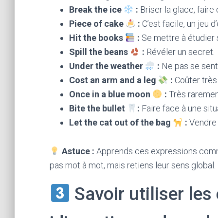
Break the ice
:
Briser la glace, fair
Piece of cake
:
C’est facile, un jeu d’
Hit the books
:
Se mettre à étudier
Spill the beans
:
Révéler un secret.
Under the weather
:
Ne pas se senti
Cost an arm and a leg
:
Coûter très 
Once in a blue moon
:
Très raremen
Bite the bullet
:
Faire face à une situa
Let the cat out of the bag
:
Vendre 
Astuce :
Apprends ces expressions comme
pas mot à mot, mais retiens leur sens global.
Savoir utiliser le