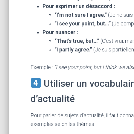
Pour exprimer un désaccord :
“I’m not sure I agree.”
(Je ne suis 
“I see your point, but…”
(Je compr
Pour nuancer :
“That’s true, but…”
(C’est vrai, ma
“I partly agree.”
(Je suis partielle
Exemple :
“I see your point, but I think we a
Utiliser un vocabulai
d’actualité
Pour parler de sujets d’actualité, il faut con
exemples selon les thèmes :