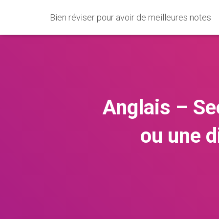
Bien réviser pour avoir de meilleures notes
Anglais – Se
ou une d