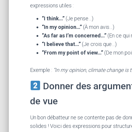
expressions utiles :
“I think…”
(Je pense…)
“In my opinion…”
(À mon avis…)
“As far as I’m concerned…”
(En ce qui
“I believe that…”
(Je crois que…)
“From my point of view…”
(De mon poi
Exemple :
“In my opinion, climate change is 
Donner des arguments
de vue
Un bon débatteur ne se contente pas de donne
solides ! Voici des expressions pour structur