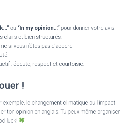
nk…”
ou
“In my opinion…”
pour donner votre avis.
clairs et bien structurés.
e si vous n’êtes pas d’accord.
uté.
tif : écoute, respect et courtoisie.
ouer !
(par exemple, le changement climatique ou l’impact
mer ton opinion en anglais. Tu peux même organiser
od luck!