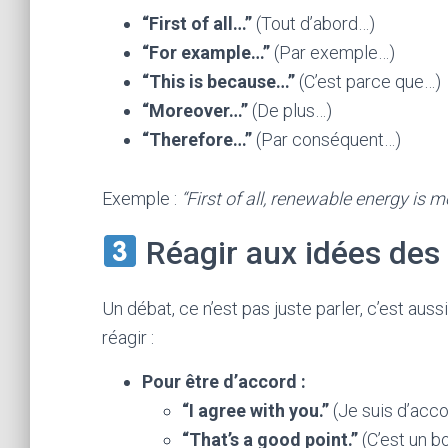
“First of all…”
(Tout d’abord…)
“For example…”
(Par exemple…)
“This is because…”
(C’est parce que…)
“Moreover…”
(De plus…)
“Therefore…”
(Par conséquent…)
Exemple :
“First of all, renewable energy is 
Réagir aux idées des
Un débat, ce n’est pas juste parler, c’est auss
réagir :
Pour être d’accord :
“I agree with you.”
(Je suis d’acco
“That’s a good point.”
(C’est un b