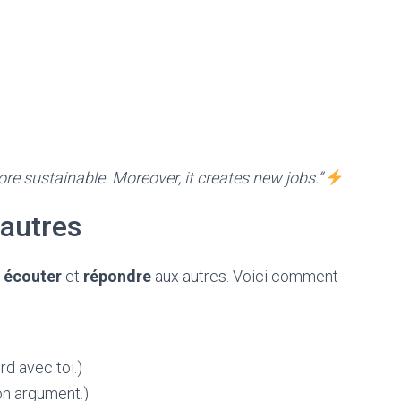
more sustainable. Moreover, it creates new jobs.”
 autres
i
écouter
et
répondre
aux autres. Voici comment
rd avec toi.)
on argument.)