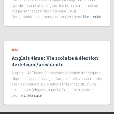
d’image/vidéo Objectifs d’apprentissage : Identifier un
type de document en anglais Décrire un lieu, une scène,
des personnages Utiliser le lexique visuel
(foreground/background, actions) Analyser
Lire la suite
4ÈME
Anglais 4ème : Vie scolaire & élection
de délégué/présidente
Anglais – 4e Thème : Vie scolaire & élection de délégué·e
Objectifs d’apprentissage : Comprendre le vocabulaire lié
à la vie scolaire et aux élections Utiliser des structures
persuasives (slogans, superlatifs, appels à l’action)
Décrire
Lire la suite