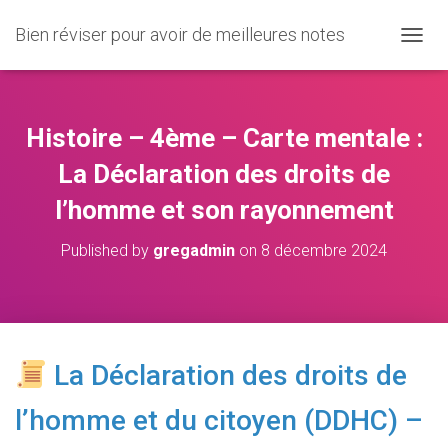
Bien réviser pour avoir de meilleures notes
O
U
V
R
I
Histoire – 4ème – Carte mentale :
R
/
La Déclaration des droits de
F
l’homme et son rayonnement
E
R
M
Published by
gregadmin
on
8 décembre 2024
E
R
L
A
N
A
La Déclaration des droits de
V
I
l’homme et du citoyen (DDHC) –
G
A