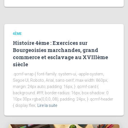
4ÈME
Histoire 4ème : Exercices sur
Bourgeoisies marchandes, grand
commerce et esclavage au XVIIIème
siècle
.qcmf-wrap { font-family: system-ui, -apple-system,
Segoe UI, Roboto, Arial, sans-serif; max-width: 860px;
margin: 24px auto; padding: 16px; } .qcmf-card {
background: #fff; border-radius: 16px; box-shadow: 0
10px 30px rgba(0,0,0,.08); padding: 24px; } .qcmf-header
{ display:flex;
Lire la suite