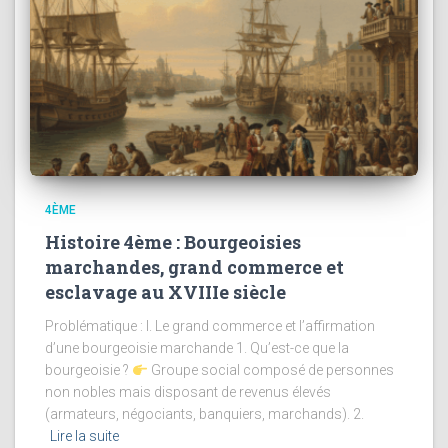
4ÈME
Histoire 4ème : Bourgeoisies
marchandes, grand commerce et
esclavage au XVIIIe siècle
Problématique : I. Le grand commerce et l’affirmation
d’une bourgeoisie marchande 1. Qu’est-ce que la
bourgeoisie ?
Groupe social composé de personnes
non nobles mais disposant de revenus élevés
(armateurs, négociants, banquiers, marchands). 2.
Lire la suite