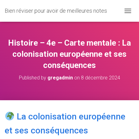
Bien réviser pour avoir de meilleures notes
O
U
V
R
I
Histoire – 4e – Carte mentale : La
R
/
colonisation européenne et ses
F
conséquences
E
R
M
Published by
gregadmin
on
8 décembre 2024
E
R
L
A
N
A
La colonisation européenne
V
I
et ses conséquences
G
A