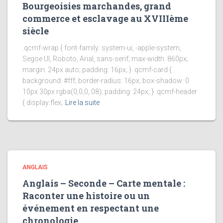
Bourgeoisies marchandes, grand
commerce et esclavage au XVIIIème
siècle
.qcmf-wrap { font-family: system-ui, -apple-system,
Segoe UI, Roboto, Arial, sans-serif; max-width: 860px;
margin: 24px auto; padding: 16px; } .qcmf-card {
background: #fff; border-radius: 16px; box-shadow: 0
10px 30px rgba(0,0,0,.08); padding: 24px; } .qcmf-header
{ display:flex;
Lire la suite
ANGLAIS
Anglais – Seconde – Carte mentale :
Raconter une histoire ou un
événement en respectant une
chronologie