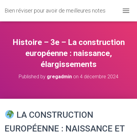
Bien réviser pour avoir de meilleures notes
O
U
V
R
I
Histoire – 3e – La construction
R
/
européenne : naissance,
F
élargissements
E
R
M
Published by
gregadmin
on
4 décembre 2024
E
R
L
A
N
A
LA CONSTRUCTION
V
I
EUROPÉENNE : NAISSANCE ET
G
A