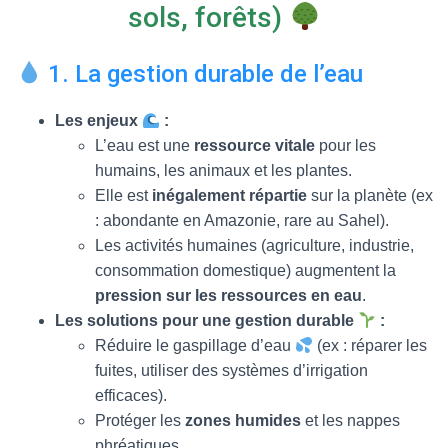
T
sols, forêts)
I
O
N
1. La gestion durable de l’eau
Les enjeux
:
L’eau est une
ressource vitale
pour les
humains, les animaux et les plantes.
Elle est
inégalement répartie
sur la planète (ex
: abondante en Amazonie, rare au Sahel).
Les activités humaines (agriculture, industrie,
consommation domestique) augmentent la
pression sur les ressources en eau
.
Les solutions pour une gestion durable
:
Réduire le gaspillage d’eau
(ex : réparer les
fuites, utiliser des systèmes d’irrigation
efficaces).
Protéger les
zones humides
et les nappes
phréatiques.