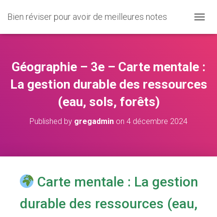
Bien réviser pour avoir de meilleures notes
O
U
V
R
I
Géographie – 3e – Carte mentale :
R
/
La gestion durable des ressources
F
(eau, sols, forêts)
E
R
M
Published by
gregadmin
on
4 décembre 2024
E
R
L
A
N
A
Carte mentale : La gestion
V
I
durable des ressources (eau,
G
A