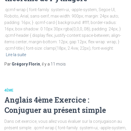
.qcmf-wrap { font-family: system-ui, -apple-system, Segoe UI,
Roboto, Arial, sans-serif; max-width: 900px; margin: 24px auto;
padding: 16px; } .qcmf-card { background: #fff; border-radius:
16px; box-shadow: 0 10px 30px rgba(0,0,0,.08); padding: 24px; }
.qcmf-header { display:flex; justify-content:space-between; align-
items:center; margin-bottom: 12px; gap:12px; flex-wrap: wrap; }
.qcmf-title { font-size: clamp(18px, 2.4vw, 22px); font-weight:
Lire la suite
Par
Grégory Florin
, il y a
11 mois
4ÈME
Anglais 4ème Exercice :
Conjuguer au présent simple
Dans cet exercice, vous allez vous évaluer sur la conjugaison au
présent simple. .qcmf-wrap { font-family: system-ui, -apple-system,