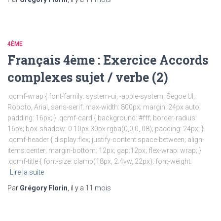
4ÈME
Français 4ème : Exercice Accords
complexes sujet / verbe (2)
.qcmf-wrap { font-family: system-ui, -apple-system, Segoe UI,
Roboto, Arial, sans-serif; max-width: 800px; margin: 24px auto;
padding: 16px; } .qcmf-card { background: #fff; border-radius:
16px; box-shadow: 0 10px 30px rgba(0,0,0,.08); padding: 24px; }
.qcmf-header { display:flex; justify-content:space-between; align-
items:center; margin-bottom: 12px; gap:12px; flex-wrap: wrap; }
.qcmf-title { font-size: clamp(18px, 2.4vw, 22px); font-weight:
Lire la suite
Par
Grégory Florin
, il y a
11 mois