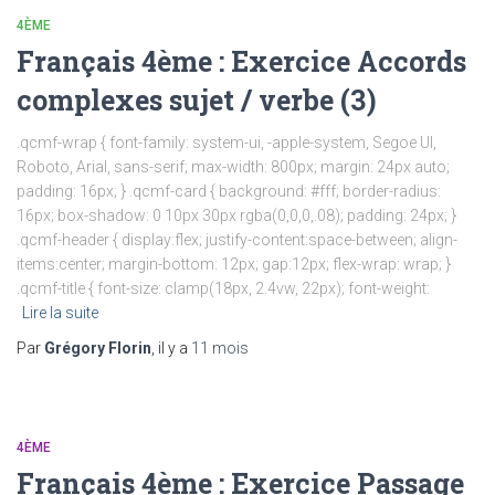
4ÈME
Français 4ème : Exercice Accords
complexes sujet / verbe (3)
.qcmf-wrap { font-family: system-ui, -apple-system, Segoe UI,
Roboto, Arial, sans-serif; max-width: 800px; margin: 24px auto;
padding: 16px; } .qcmf-card { background: #fff; border-radius:
16px; box-shadow: 0 10px 30px rgba(0,0,0,.08); padding: 24px; }
.qcmf-header { display:flex; justify-content:space-between; align-
items:center; margin-bottom: 12px; gap:12px; flex-wrap: wrap; }
.qcmf-title { font-size: clamp(18px, 2.4vw, 22px); font-weight:
Lire la suite
Par
Grégory Florin
, il y a
11 mois
4ÈME
Français 4ème : Exercice Passage