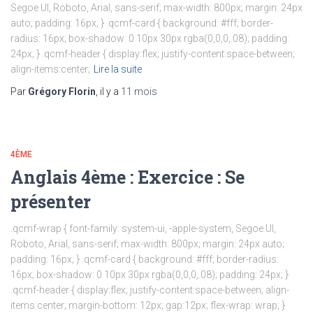
Segoe UI, Roboto, Arial, sans-serif; max-width: 800px; margin: 24px
auto; padding: 16px; } .qcmf-card { background: #fff; border-
radius: 16px; box-shadow: 0 10px 30px rgba(0,0,0,.08); padding:
24px; } .qcmf-header { display:flex; justify-content:space-between;
align-items:center;
Lire la suite
Par
Grégory Florin
, il y a
11 mois
4ÈME
Anglais 4ème : Exercice : Se
présenter
.qcmf-wrap { font-family: system-ui, -apple-system, Segoe UI,
Roboto, Arial, sans-serif; max-width: 800px; margin: 24px auto;
padding: 16px; } .qcmf-card { background: #fff; border-radius:
16px; box-shadow: 0 10px 30px rgba(0,0,0,.08); padding: 24px; }
.qcmf-header { display:flex; justify-content:space-between; align-
items:center; margin-bottom: 12px; gap:12px; flex-wrap: wrap; }