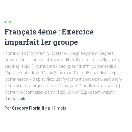
4ÈME
Français 4ème : Exercice
imparfait 1er groupe
.qcmf-wrap { font-family: system-ui, -apple-system, Segoe UI,
Roboto, Arial, sans-serif; max-width: 800px; margin: 24px auto;
padding: 16px; } .qcmf-card { background: #fff; border-radius:
16px; box-shadow: 0 10px 30px rgba(0,0,0,.08); padding: 24px; }
.qcmf-header { display:flex; justify-content:space-between; align-
items:center; margin-bottom: 12px; gap:12px; flex-wrap: wrap; }
.qcmf-title { font-size: clamp(18px, 2.4vw, 22px); font-weight:
Lire la suite
Par
Grégory Florin
, il y a
11 mois