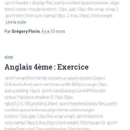
.qcmf-header { display:flex; justify-content:space-between; align-
items:center; margin-bottom: 12px; gap:12px; flex-wrap: wrap; }
.qcmf-title { font-size: clamp(18px, 2.4vw, 24px); font-weight:
Lire la suite
Par
Grégory Florin
, il y a
10 mois
4ÈME
Anglais 4ème : Exercice
.qcmf-wrap{font-family:system-ui,-apple-system,Segoe
UI,Roboto,Arial,sans-serif;max-width:840px;margin:24px
auto;padding:16px} .qcmf-card{background:#fff;border-
radius:16px;box-shadow:0 10px 30px
rgba(0,0,0,.08);padding:24px} .qcmf-header{display:flex;justify-
content:space-between;align-items:center;margin-
bottom:12px;gap:12px;flex-wrap:wrap} .qcmf-title{font-
size:clamp(18px,2.4vw,22px);font-weight:700;margin:0} .qcmf-
badge{font-size:12px;padding:6px 10px;border-