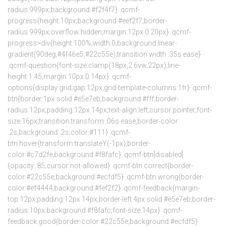
radius:999px;background:#f2f4f7} .qcmf-
progress{height:10px;background:#eef2f7;border-
radius:999px;overflow:hidden;margin:12px 0 20px} .qcmf-
progress>div{height:100%;width:0;background:linear-
gradient(90deg,#4f46e5,#22c55e);transition:width .35s ease}
.qcmf-question{font-size:clamp(18px,2.6vw,22px);line-
height:1.45;margin:10px 0 14px} .qcmf-
options{display:grid;gap:12px;grid-template-columns:1fr} .qcmf-
btn{border:1px solid #e5e7eb;background:#fff;border-
radius:12px;padding:12px 14px;text-align:left;cursor:pointer;font-
size:16px;transition:transform .06s ease,border-color
.2s,background .2s;color:#111} .qcmf-
btn:hover{transform:translateY(-1px);border-
color:#c7d2fe;background:#f8fafc} .qcmf-btn[disabled]
{opacity:.85;cursor:not-allowed} .qcmf-btn.correct{border-
color:#22c55e;background:#ecfdf5} .qcmf-btn.wrong{border-
color:#ef4444;background:#fef2f2} .qcmf-feedback{margin-
top:12px;padding:12px 14px;border-left:4px solid #e5e7eb;border-
radius:10px;background:#f8fafc;font-size:14px} .qcmf-
feedback.good{border-color:#22c55e;background:#ecfdf5}