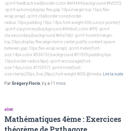
.qcmf-feedback.bad{border-color:#ef4444;background:#fef2f2}
.qcmf-actions{display:flex;gap:10px;margin-top:16px;flex-
wrap:wrap} .qcmf-cta{border:none;border-
radius:10px;padding:10px 14px;font-weight:600;cursor:pointer}
.qcmf-cta.primary{background:#4f46e5;color:#fff} .qcmf-
cta.secondary{background:#e5e7eb} .qcmf-footer{margin-
top:24px;display:flex;align-items:center;justify-content:space-
between;gap:10px;flex-wrap:wrap} .qcmf-meter{font-
size:14px;color:#334155;background:#f1f5f9;padding:6px
10px;border-radius:8px} .qcmf-encourage{font-
size:14px;color:#1f2937} .qcmf-note{font-
size:clamp(20px,3vw,28px);font-weight:800} @media
Lire la suite
Par
Grégory Florin
, il y a
11 mois
4ÈME
Mathématiques 4ème : Exercices
théorème de Pythagore