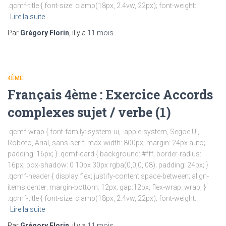
.qcmf-title { font-size: clamp(18px, 2.4vw, 22px); font-weight:
Lire la suite
Par
Grégory Florin
, il y a
11 mois
4ÈME
Français 4ème : Exercice Accords
complexes sujet / verbe (1)
.qcmf-wrap { font-family: system-ui, -apple-system, Segoe UI,
Roboto, Arial, sans-serif; max-width: 800px; margin: 24px auto;
padding: 16px; } .qcmf-card { background: #fff; border-radius:
16px; box-shadow: 0 10px 30px rgba(0,0,0,.08); padding: 24px; }
.qcmf-header { display:flex; justify-content:space-between; align-
items:center; margin-bottom: 12px; gap:12px; flex-wrap: wrap; }
.qcmf-title { font-size: clamp(18px, 2.4vw, 22px); font-weight:
Lire la suite
Par
Grégory Florin
, il y a
11 mois