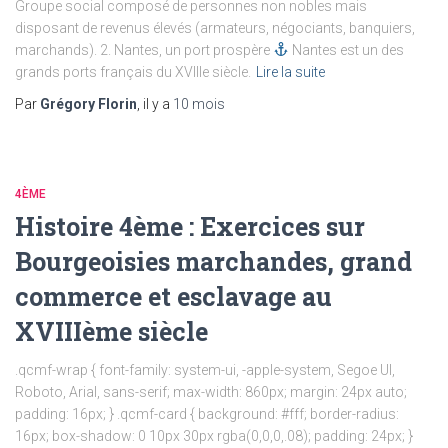
Groupe social composé de personnes non nobles mais
disposant de revenus élevés (armateurs, négociants, banquiers,
marchands). 2. Nantes, un port prospère
Nantes est un des
grands ports français du XVIIIe siècle.
Lire la suite
Par
Grégory Florin
, il y a
10 mois
4ÈME
Histoire 4ème : Exercices sur
Bourgeoisies marchandes, grand
commerce et esclavage au
XVIIIème siècle
.qcmf-wrap { font-family: system-ui, -apple-system, Segoe UI,
Roboto, Arial, sans-serif; max-width: 860px; margin: 24px auto;
padding: 16px; } .qcmf-card { background: #fff; border-radius:
16px; box-shadow: 0 10px 30px rgba(0,0,0,.08); padding: 24px; }