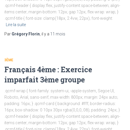
.qcmf-header { display:flex; justify-content:space-between; align-
items:center; margin-bottom: 12px; gap:12px; flex-wrap: wrap; }
.qcmf-title { font-size: clamp(18px, 2.4vw, 22px); font-weight:
Lire la suite
Par
Grégory Florin
, il y a
11 mois
3ÈME
Français 4ème : Exercice
imparfait 3ème groupe
.qcmf-wrap { font-family: system-ui, -apple-system, Segoe UI,
Roboto, Arial, sans-serif; max-width: 800px; margin: 24px auto;
padding: 16px; } .qcmf-card { background: #fff; border-radius:
16px; box-shadow: 0 10px 30px rgba(0,0,0,.08); padding: 24px; }
.qcmf-header { display:flex; justify-content:space-between; align-
items:center; margin-bottom: 12px; gap:12px; flex-wrap: wrap; }
.qcmf-title { font-size: clamp(18px, 2.4vw, 22px); font-weight: