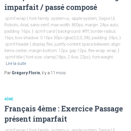
imparfait / passé composé
.qcmf-wrap { font-family: system-ui, -apple-system, Segoe UI,
Roboto, Arial, sans-serif; max-width: 800px; margin: 24px auto;
padding: 16px; } .qcmf-card { background: #fff; border-radius:
16px; box-shadow: 0 10px 30px rgba(0,0,0,.08); padding: 24px; }
.qcmf-header { display:flex; justify-content:space-between; align-
items:center; margin-bottom: 12px; gap:12px; flex-wrap: wrap; }
.qcmf-title { font-size: clamp(18px, 2.4vw, 22px); font-weight:
Lire la suite
Par
Grégory Florin
, il y a
11 mois
4ÈME
Français 4ème : Exercice Passage
présent imparfait
.qcmf-wrap { font-family: system-ui, -apple-system, Segoe UI,