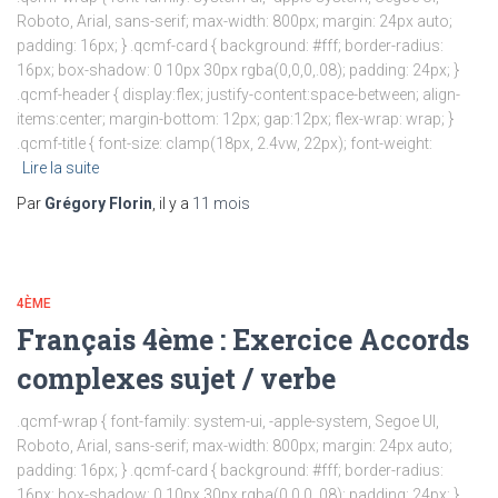
Roboto, Arial, sans-serif; max-width: 800px; margin: 24px auto;
padding: 16px; } .qcmf-card { background: #fff; border-radius:
16px; box-shadow: 0 10px 30px rgba(0,0,0,.08); padding: 24px; }
.qcmf-header { display:flex; justify-content:space-between; align-
items:center; margin-bottom: 12px; gap:12px; flex-wrap: wrap; }
.qcmf-title { font-size: clamp(18px, 2.4vw, 22px); font-weight:
Lire la suite
Par
Grégory Florin
, il y a
11 mois
4ÈME
Français 4ème : Exercice Accords
complexes sujet / verbe
.qcmf-wrap { font-family: system-ui, -apple-system, Segoe UI,
Roboto, Arial, sans-serif; max-width: 800px; margin: 24px auto;
padding: 16px; } .qcmf-card { background: #fff; border-radius:
16px; box-shadow: 0 10px 30px rgba(0,0,0,.08); padding: 24px; }