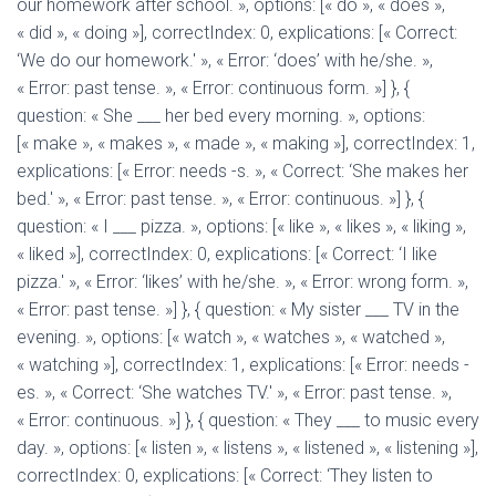
our homework after school. », options: [« do », « does »,
« did », « doing »], correctIndex: 0, explications: [« Correct:
‘We do our homework.' », « Error: ‘does’ with he/she. »,
« Error: past tense. », « Error: continuous form. »] }, {
question: « She ___ her bed every morning. », options:
[« make », « makes », « made », « making »], correctIndex: 1,
explications: [« Error: needs -s. », « Correct: ‘She makes her
bed.' », « Error: past tense. », « Error: continuous. »] }, {
question: « I ___ pizza. », options: [« like », « likes », « liking »,
« liked »], correctIndex: 0, explications: [« Correct: ‘I like
pizza.' », « Error: ‘likes’ with he/she. », « Error: wrong form. »,
« Error: past tense. »] }, { question: « My sister ___ TV in the
evening. », options: [« watch », « watches », « watched »,
« watching »], correctIndex: 1, explications: [« Error: needs -
es. », « Correct: ‘She watches TV.' », « Error: past tense. »,
« Error: continuous. »] }, { question: « They ___ to music every
day. », options: [« listen », « listens », « listened », « listening »],
correctIndex: 0, explications: [« Correct: ‘They listen to