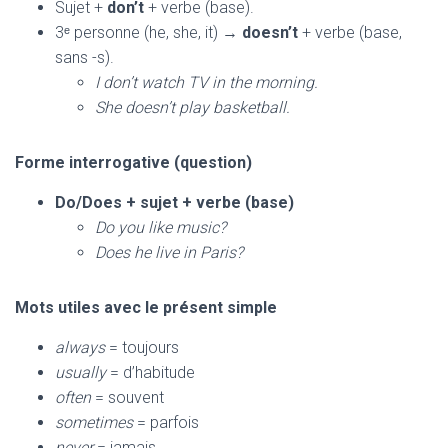
Sujet +
don’t
+ verbe (base).
3ᵉ personne (he, she, it) →
doesn’t
+ verbe (base,
sans -s).
I don’t watch TV in the morning.
She doesn’t play basketball.
Forme interrogative (question)
Do/Does + sujet + verbe (base)
Do you like music?
Does he live in Paris?
Mots utiles avec le présent simple
always
= toujours
usually
= d’habitude
often
= souvent
sometimes
= parfois
never
= jamais