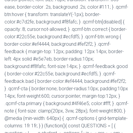
ease, border-color .2s, background .2s; color:#111; } .qcmf-
btn:hover { transform: translateY(-1px); border-
color:#c7d2fe; background:#f8fafc; } .qcmf-btn[disabled] {
opacity:.8; cursor:not-allowed; } .qcmf-btn.correct { border-
color:#22c55e; background:#ecfdf5; } .qcmf-btn.wrong {
border-color:#ef4444; background:#fef2f2; } .qcmf-
feedback { margin-top: 12px; padding: 12px 14px; border-
left: 4px solid #e5e7eb; border-radius:10px;
background:#f8fafc; font-size:14px; } .qcmf-feedback.good
{ border-color:#22c55e; background:#ecfdf5; } .qcmf-
feedback.bad { border-color:#ef4444; background:#fef2f2;
} .qcmf-cta { border:none; border-radius:10px; padding:10px
14px; font-weight:600; cursor:pointer; margin-top:12px; }
.qcmf-cta.primary { background:#4f46e5; color:#fff; } .qcmf-
note { font-size: clamp(20px, 3vw, 28px); font-weight:800; }
@media (min-width: 640px) { .qcmf-options { grid-template-
columns: 1fr 1fr; } } (function(){ const QUESTIONS = [ {