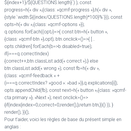
${index+1}/${QUESTIONS.length}`) ); const
progress=h(« div »,{class: »qcmf-progress »},h(« div »,
{style:`width:${(index/QUESTIONS.length)*100}%`})); const
opts=h(« div »,{class: »qcmf-options »});
q.options.forEach((opt,i)=>{ const btn=h(« button »,
{class: »qcmf-btn »},opt); btn.onclick=()=>{ […
opts.children].forEach(b=>b.disabled=true);
if(i===q.correctIndex)
{correct++;btn.classList.add(« correct »);} else
btn.classList.add(« wrong »); const fb=h(« div »,
{class: »qcmf-feedback « +
(i===q.correctIndex? »good »: »bad »)},q.explications[i]);
opts.appendChild(fb); const next=h(« button »,{class: »qcmf-
cta primary »}, »Next »); next.onclick=()=>
{if(index{index=0;correct=0;render();};return btn;})() )); }
render(); })();
Pour t’aider, voici les règles de base du présent simple en
anglais :