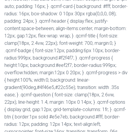
T
auto; padding: 16px; } .qcmf-card { background: #fff; border-
I
O
radius: 16px; box-shadow: 0 10px 30px rgba(0,0,0,.08);
N
padding: 24px; } .qcmf-header { display:flex; justify-
content:space-between; align-items:center; margin-bottom:
12px; gap:12px; flex-wrap: wrap; } .qcmf-title { font-size:
clamp(18px, 2.4vw, 22px); font-weight: 700; margin:0; }
.qcmf-badge { font-size:12px; padding:6px 10px; border-
radius:999px; background:#f2f4f7; } .qcmf-progress {
height:10px; background:#eef2f7; border-radius:999px;
overflow:hidden; margin:12px 0 20px; } .qcmf-progress > div
{ height:100%; width:0; background: linear-
gradient(90deg,#4f46e5,#22c55e); transition: width .35s
ease; } .qcmf-question { font-size: clamp(18px, 2.6vw,
22px); line-height: 1.4; margin: 10px 0 14px; } .qcmf-options
{ display:grid; gap:12px; grid-template-columns: 1fr; } .qcmf-
btn { border:1px solid #e5e7eb; background:#fff; border-
radius: 12px; padding: 12px 14px; text-align:left;
cursor:pointer; font-size:16px; transition: transform .06s