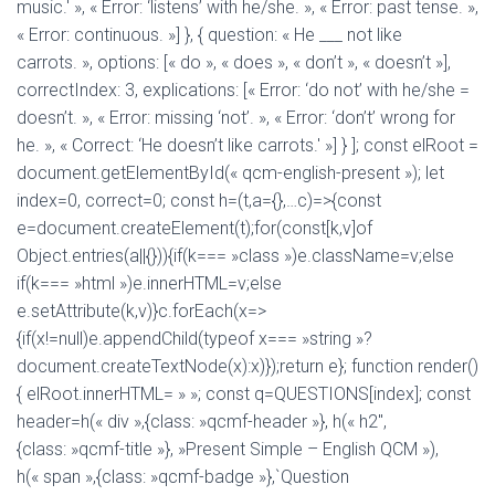
music.' », « Error: ‘listens’ with he/she. », « Error: past tense. »,
« Error: continuous. »] }, { question: « He ___ not like
carrots. », options: [« do », « does », « don’t », « doesn’t »],
correctIndex: 3, explications: [« Error: ‘do not’ with he/she =
doesn’t. », « Error: missing ‘not’. », « Error: ‘don’t’ wrong for
he. », « Correct: ‘He doesn’t like carrots.' »] } ]; const elRoot =
document.getElementById(« qcm-english-present »); let
index=0, correct=0; const h=(t,a={},…c)=>{const
e=document.createElement(t);for(const[k,v]of
Object.entries(a||{})){if(k=== »class »)e.className=v;else
if(k=== »html »)e.innerHTML=v;else
e.setAttribute(k,v)}c.forEach(x=>
{if(x!=null)e.appendChild(typeof x=== »string »?
document.createTextNode(x):x)});return e}; function render()
{ elRoot.innerHTML= » »; const q=QUESTIONS[index]; const
header=h(« div »,{class: »qcmf-header »}, h(« h2″,
{class: »qcmf-title »}, »Present Simple – English QCM »),
h(« span »,{class: »qcmf-badge »},`Question