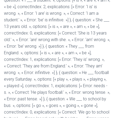
question: « I ___ a student. », options: [« is », « are », « am »,
« be »], correctIndex: 2, explications: [« Error: ‘I is’ is
wrong. », « Error: ‘I are’ is wrong. », « Correct: ‘I am a
student.' », « Error: ‘be’ is infinitive. »] }, { question: « She ___
13 years old. », options: [« is », « are », « am », « be »],
correctIndex: 0, explications: [« Correct: ‘She is 13 years
old.' », « Error: ‘are’ wrong with she. », « Error: ‘am’ wrong. »,
« Error: ‘be’ wrong. »] }, { question: « They ___ from
England. », options: [« is », « are », « am », « be »],
correctIndex: 1, explications: [« Error: ‘They is’ wrong. »,
« Correct: ‘They are from England.' », « Error: ‘They am’
wrong. », « Error: infinitive. »] }, { question: « He ___ football
every Saturday. », options: [« play », « plays », « playing »,
« played »], correctIndex: 1, explications: [« Error: needs -
s. », « Correct: ‘He plays football.' », « Error: wrong tense. »,
« Error: past tense. »] }, { question: « We ___ to school by
bus. », options: [« go », « goes », « going », « gone »],
correctIndex: 0, explications: [« Correct: ‘We go to school