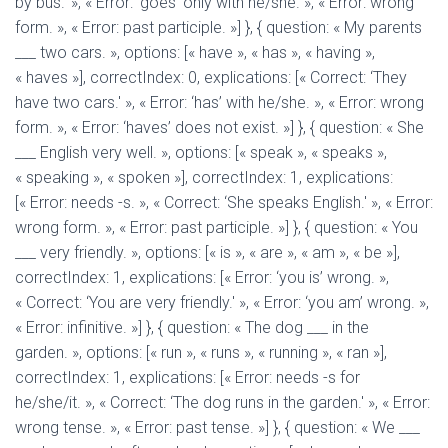
by bus.' », « Error: ‘goes’ only with he/she. », « Error: wrong
form. », « Error: past participle. »] }, { question: « My parents
___ two cars. », options: [« have », « has », « having »,
« haves »], correctIndex: 0, explications: [« Correct: ‘They
have two cars.' », « Error: ‘has’ with he/she. », « Error: wrong
form. », « Error: ‘haves’ does not exist. »] }, { question: « She
___ English very well. », options: [« speak », « speaks »,
« speaking », « spoken »], correctIndex: 1, explications:
[« Error: needs -s. », « Correct: ‘She speaks English.' », « Error:
wrong form. », « Error: past participle. »] }, { question: « You
___ very friendly. », options: [« is », « are », « am », « be »],
correctIndex: 1, explications: [« Error: ‘you is’ wrong. »,
« Correct: ‘You are very friendly.' », « Error: ‘you am’ wrong. »,
« Error: infinitive. »] }, { question: « The dog ___ in the
garden. », options: [« run », « runs », « running », « ran »],
correctIndex: 1, explications: [« Error: needs -s for
he/she/it. », « Correct: ‘The dog runs in the garden.' », « Error:
wrong tense. », « Error: past tense. »] }, { question: « We ___