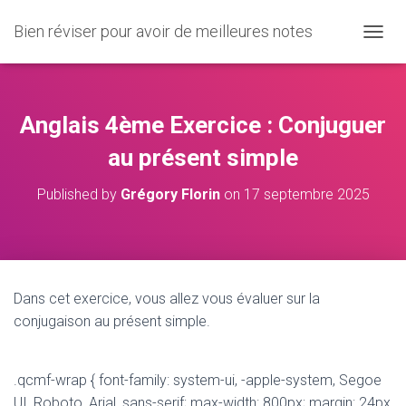
Bien réviser pour avoir de meilleures notes
O
U
V
R
I
Anglais 4ème Exercice : Conjuguer
R
/
au présent simple
F
E
Published by
Grégory Florin
on
17 septembre 2025
R
M
E
R
L
A
Dans cet exercice, vous allez vous évaluer sur la
N
conjugaison au présent simple.
A
V
I
G
.qcmf-wrap { font-family: system-ui, -apple-system, Segoe
A
UI, Roboto, Arial, sans-serif; max-width: 800px; margin: 24px