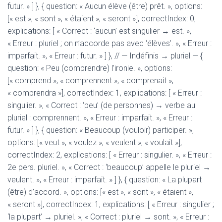
futur. » ] }, { question: « Aucun élève (être) prêt. », options:
[« est », « sont », « étaient », « seront »], correctIndex: 0,
explications: [ « Correct : ‘aucun’ est singulier → est. »,
« Erreur : pluriel ; on n’accorde pas avec ‘élèves’. », « Erreur :
imparfait. », « Erreur : futur. » ] }, // — Indéfinis → pluriel — {
question: « Peu (comprendre) l’ironie. », options:
[« comprend », « comprennent », « comprenait »,
« comprendra »], correctIndex: 1, explications: [ « Erreur :
singulier. », « Correct : ‘peu’ (de personnes) → verbe au
pluriel : comprennent. », « Erreur : imparfait. », « Erreur :
futur. » ] }, { question: « Beaucoup (vouloir) participer. »,
options: [« veut », « voulez », « veulent », « voulait »],
correctIndex: 2, explications: [ « Erreur : singulier. », « Erreur :
2e pers. pluriel. », « Correct : ‘beaucoup’ appelle le pluriel →
veulent. », « Erreur : imparfait. » ] }, { question: « La plupart
(être) d’accord. », options: [« est », « sont », « étaient »,
« seront »], correctIndex: 1, explications: [ « Erreur : singulier ;
‘la plupart’ → pluriel. », « Correct : pluriel → sont. », « Erreur :