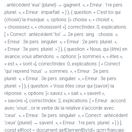
: antécédent ‘eux’ (pluriel) → gagnent. », « Erreur : 1re pers.
pluriel. », « Erreur : imparfait. » ] }, { question: « C’est toi qui
(choisir) la musique. », options: [« choisis », « choisit »,
« choisissez », « choisissent »], correctIndex: 0, explications:
[ « Correct : antécédent ‘toi’ → 2e pers. sing. : choisis. »,
« Erreur : 3e pers. singulier. », « Erreur : 2e pers. pluriel. »,
« Erreur : 3e pers. pluriel. » ] }, { question: « Nous, qui (être) en
avance, vous attendons. », options: [« sommes », « êtes »,
« est », « sont »], correctIndex: 0, explications: [ « Correct :
‘qui’ reprend ‘nous’ → sommes. », « Erreur : 2e pers.
pluriel. », « Erreur : 3e pers. singulier. », « Erreur : 3e pers.
pluriel. » ] }, { question: « Vous êtes ceux qui (savoir) la
réponse. », options: [« savez », « sait », « savent »,
« savons »], correctIndex: 2, explications: [ « Erreur : accord
avec ‘vous’ ; or le verbe de la relative s’accorde avec
‘ceux’. », « Erreur : 3e pers. singulier. », « Correct : antécédent
‘ceux’ (pluriel) → savent. », « Erreur : 1re pers. pluriel. » ] } ];
const elRoot = document.getElementById(« qcm-francais-