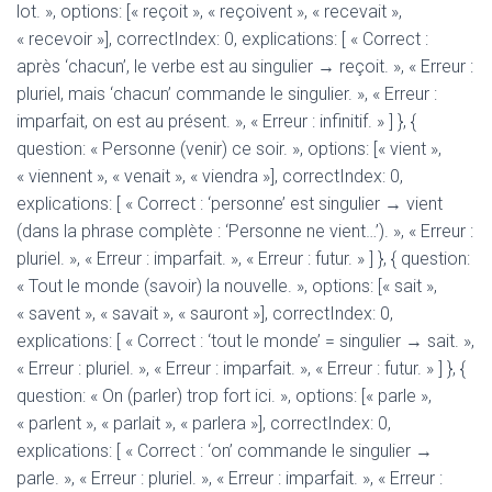
lot. », options: [« reçoit », « reçoivent », « recevait »,
« recevoir »], correctIndex: 0, explications: [ « Correct :
après ‘chacun’, le verbe est au singulier → reçoit. », « Erreur :
pluriel, mais ‘chacun’ commande le singulier. », « Erreur :
imparfait, on est au présent. », « Erreur : infinitif. » ] }, {
question: « Personne (venir) ce soir. », options: [« vient »,
« viennent », « venait », « viendra »], correctIndex: 0,
explications: [ « Correct : ‘personne’ est singulier → vient
(dans la phrase complète : ‘Personne ne vient…’). », « Erreur :
pluriel. », « Erreur : imparfait. », « Erreur : futur. » ] }, { question:
« Tout le monde (savoir) la nouvelle. », options: [« sait »,
« savent », « savait », « sauront »], correctIndex: 0,
explications: [ « Correct : ‘tout le monde’ = singulier → sait. »,
« Erreur : pluriel. », « Erreur : imparfait. », « Erreur : futur. » ] }, {
question: « On (parler) trop fort ici. », options: [« parle »,
« parlent », « parlait », « parlera »], correctIndex: 0,
explications: [ « Correct : ‘on’ commande le singulier →
parle. », « Erreur : pluriel. », « Erreur : imparfait. », « Erreur :