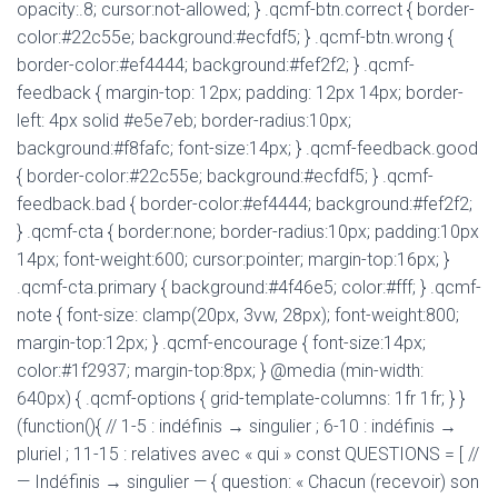
opacity:.8; cursor:not-allowed; } .qcmf-btn.correct { border-
color:#22c55e; background:#ecfdf5; } .qcmf-btn.wrong {
border-color:#ef4444; background:#fef2f2; } .qcmf-
feedback { margin-top: 12px; padding: 12px 14px; border-
left: 4px solid #e5e7eb; border-radius:10px;
background:#f8fafc; font-size:14px; } .qcmf-feedback.good
{ border-color:#22c55e; background:#ecfdf5; } .qcmf-
feedback.bad { border-color:#ef4444; background:#fef2f2;
} .qcmf-cta { border:none; border-radius:10px; padding:10px
14px; font-weight:600; cursor:pointer; margin-top:16px; }
.qcmf-cta.primary { background:#4f46e5; color:#fff; } .qcmf-
note { font-size: clamp(20px, 3vw, 28px); font-weight:800;
margin-top:12px; } .qcmf-encourage { font-size:14px;
color:#1f2937; margin-top:8px; } @media (min-width:
640px) { .qcmf-options { grid-template-columns: 1fr 1fr; } }
(function(){ // 1-5 : indéfinis → singulier ; 6-10 : indéfinis →
pluriel ; 11-15 : relatives avec « qui » const QUESTIONS = [ //
— Indéfinis → singulier — { question: « Chacun (recevoir) son