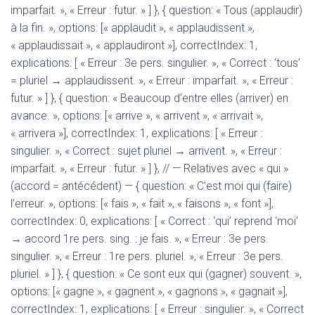
imparfait. », « Erreur : futur. » ] }, { question: « Tous (applaudir)
à la fin. », options: [« applaudit », « applaudissent »,
« applaudissait », « applaudiront »], correctIndex: 1,
explications: [ « Erreur : 3e pers. singulier. », « Correct : ‘tous’
= pluriel → applaudissent. », « Erreur : imparfait. », « Erreur :
futur. » ] }, { question: « Beaucoup d’entre elles (arriver) en
avance. », options: [« arrive », « arrivent », « arrivait »,
« arrivera »], correctIndex: 1, explications: [ « Erreur :
singulier. », « Correct : sujet pluriel → arrivent. », « Erreur :
imparfait. », « Erreur : futur. » ] }, // — Relatives avec « qui »
(accord = antécédent) — { question: « C’est moi qui (faire)
l’erreur. », options: [« fais », « fait », « faisons », « font »],
correctIndex: 0, explications: [ « Correct : ‘qui’ reprend ‘moi’
→ accord 1re pers. sing. : je fais. », « Erreur : 3e pers.
singulier. », « Erreur : 1re pers. pluriel. », « Erreur : 3e pers.
pluriel. » ] }, { question: « Ce sont eux qui (gagner) souvent. »,
options: [« gagne », « gagnent », « gagnons », « gagnait »],
correctIndex: 1, explications: [ « Erreur : singulier. », « Correct