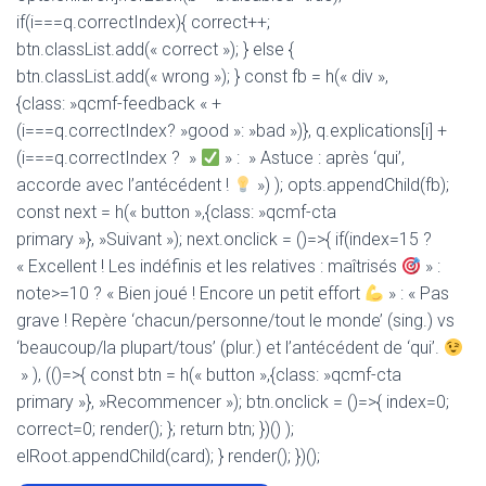
if(i===q.correctIndex){ correct++;
btn.classList.add(« correct »); } else {
btn.classList.add(« wrong »); } const fb = h(« div »,
{class: »qcmf-feedback « +
(i===q.correctIndex? »good »: »bad »)}, q.explications[i] +
(i===q.correctIndex ? »
» : » Astuce : après ‘qui’,
accorde avec l’antécédent !
») ); opts.appendChild(fb);
const next = h(« button »,{class: »qcmf-cta
primary »}, »Suivant »); next.onclick = ()=>{ if(index=15 ?
« Excellent ! Les indéfinis et les relatives : maîtrisés
» :
note>=10 ? « Bien joué ! Encore un petit effort
» : « Pas
grave ! Repère ‘chacun/personne/tout le monde’ (sing.) vs
‘beaucoup/la plupart/tous’ (plur.) et l’antécédent de ‘qui’.
» ), (()=>{ const btn = h(« button »,{class: »qcmf-cta
primary »}, »Recommencer »); btn.onclick = ()=>{ index=0;
correct=0; render(); }; return btn; })() );
elRoot.appendChild(card); } render(); })();