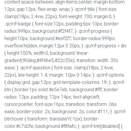
T
content:space-between; align-items:center; margin-bottom:
I
12px; gap:12px; flex-wrap: wrap; } .qcmf-title { font-size:
O
clamp(18px, 2.4vw, 22px); font-weight: 700; margin:0; }
N
.qcmf-badge { font-size:12px; padding:6px 10px; border-
radius:999px; background:#f2f4f7; } .qcmf-progress {
height:10px; background:#eef2f7; border-radius:999px;
overflow:hidden; margin:12px 0 20px; } .qcmf-progress > div
{ height:100%; width:0; background: linear-
gradient(90deg,#4f46e5,#22c55e); transition: width .35s
ease; } .qcmf-question { font-size: clamp(18px, 2.6vw,
22px); line-height: 1.4; margin: 10px 0 14px; } .qcmf-options
{ display:grid; gap:12px; grid-template-columns: 1fr; } .qcmf-
btn { border:1px solid #e5e7eb; background:#fff; border-
radius: 12px; padding: 12px 14px; text-align:left;
cursor:pointer; font-size:16px; transition: transform .06s
ease, border-color .2s, background .2s; color:#111; } .qcmf-
btn:hover { transform: translateY(-1px); border-
color:#c7d2fe; background:#f8fafc; } .qcmf-btn[disabled] {