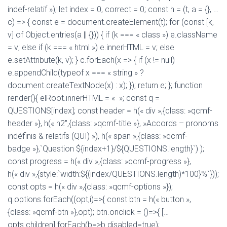
indef-relatif »); let index = 0, correct = 0; const h = (t, a = {}, …
c) => { const e = document.createElement(t); for (const [k,
v] of Object.entries(a || {})) { if (k === « class ») e.className
= v; else if (k === « html ») e.innerHTML = v; else
e.setAttribute(k, v); } c.forEach(x => { if (x != null)
e.appendChild(typeof x === « string » ?
document.createTextNode(x) : x); }); return e; }; function
render(){ elRoot.innerHTML = « »; const q =
QUESTIONS[index]; const header = h(« div »,{class: »qcmf-
header »}, h(« h2″,{class: »qcmf-title »}, »Accords – pronoms
indéfinis & relatifs (QUI) »), h(« span »,{class: »qcmf-
badge »},`Question ${index+1}/${QUESTIONS.length}`) );
const progress = h(« div »,{class: »qcmf-progress »},
h(« div »,{style:`width:${(index/QUESTIONS.length)*100}%`}));
const opts = h(« div »,{class: »qcmf-options »});
q.options.forEach((opt,i)=>{ const btn = h(« button »,
{class: »qcmf-btn »},opt); btn.onclick = ()=>{ […
opts.children].forEach(b=>b.disabled=true);