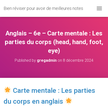
Bien réviser pour avoir de meilleures notes
O
U
V
R
I
Anglais – 6e – Carte mentale : Les
R
/
parties du corps (head, hand, foot,
F
eye)
E
R
M
Published by
gregadmin
on
8 décembre 2024
E
R
L
A
N
A
Carte mentale : Les parties
V
I
du corps en anglais
G
A