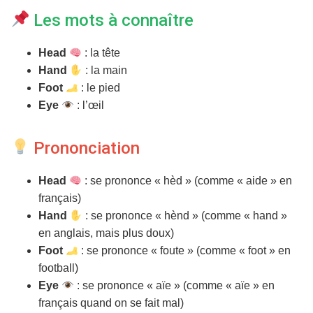
T
I
Les mots à connaître
O
N
Head
: la tête
Hand
: la main
Foot
: le pied
Eye
: l’œil
Prononciation
Head
: se prononce « hèd » (comme « aide » en
français)
Hand
: se prononce « hènd » (comme « hand »
en anglais, mais plus doux)
Foot
: se prononce « foute » (comme « foot » en
football)
Eye
: se prononce « aïe » (comme « aïe » en
français quand on se fait mal)