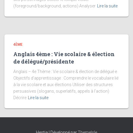
(foreground/background, actions) Analyser
Lire la suite
4ÈME
Anglais 4ème : Vie scolaire & élection
de délégué/présidente
Anglais – 4e Thème : Vie scolaire & élection de délégué·e
Objectifs d’apprentissage : Comprendre le vocabulaire lié
à la vie scolaire et aux élections Utiliser des structures
persuasives (slogans, superlatifs, appels à l’action)
Décrire
Lire la suite
Hestia | Développé par
ThemeIsle