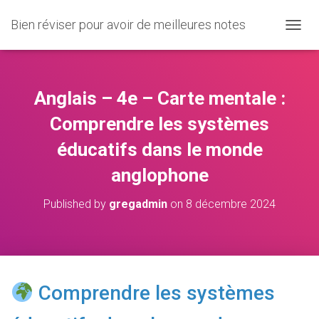
Bien réviser pour avoir de meilleures notes
O
U
V
R
I
Anglais – 4e – Carte mentale :
R
/
Comprendre les systèmes
F
éducatifs dans le monde
E
R
anglophone
M
E
R
Published by
gregadmin
on
8 décembre 2024
L
A
N
A
V
I
Comprendre les systèmes
G
A