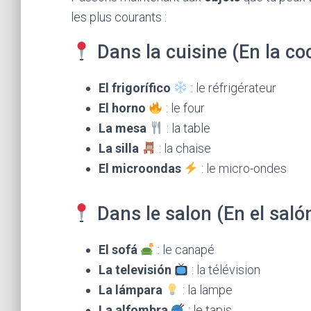
les plus courants :
Dans la cuisine (En la coc
El frigorífico
: le réfrigérateur
El horno
: le four
La mesa
: la table
La silla
: la chaise
El microondas
: le micro-ondes
Dans le salon (En el salón
El sofá
: le canapé
La televisión
: la télévision
La lámpara
: la lampe
La alfombra
: le tapis