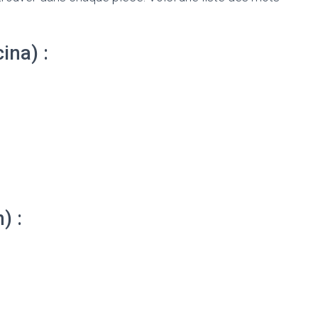
ina) :
) :