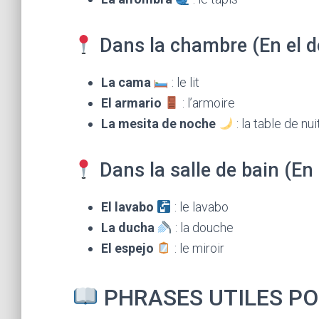
Dans la chambre (En el do
La cama
: le lit
El armario
: l’armoire
La mesita de noche
: la table de nui
Dans la salle de bain (En 
El lavabo
: le lavabo
La ducha
: la douche
El espejo
: le miroir
PHRASES UTILES PO