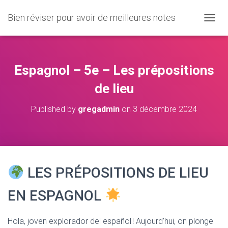
Bien réviser pour avoir de meilleures notes
O
U
V
R
I
Espagnol – 5e – Les prépositions
R
/
de lieu
F
E
Published by
gregadmin
on
3 décembre 2024
R
M
E
R
L
A
LES PRÉPOSITIONS DE LIEU
N
A
V
EN ESPAGNOL
I
G
A
Hola, joven explorador del español ! Aujourd’hui, on plonge