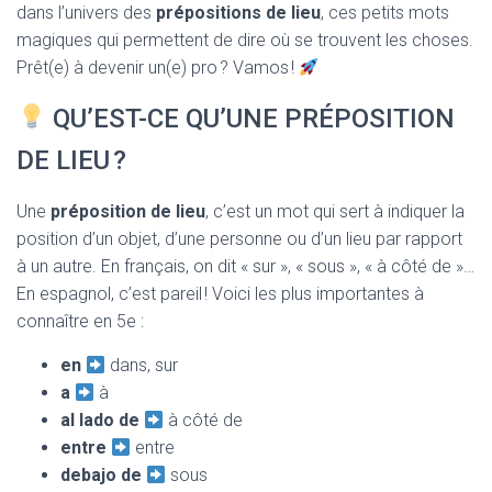
T
dans l’univers des
prépositions de lieu
, ces petits mots
I
magiques qui permettent de dire où se trouvent les choses.
O
N
Prêt(e) à devenir un(e) pro ? Vamos !
QU’EST-CE QU’UNE PRÉPOSITION
DE LIEU ?
Une
préposition de lieu
, c’est un mot qui sert à indiquer la
position d’un objet, d’une personne ou d’un lieu par rapport
à un autre. En français, on dit « sur », « sous », « à côté de »…
En espagnol, c’est pareil ! Voici les plus importantes à
connaître en 5e :
en
dans, sur
a
à
al lado de
à côté de
entre
entre
debajo de
sous