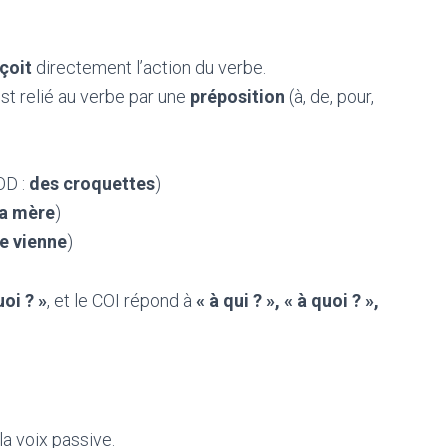
çoit
directement l’action du verbe.
l est relié au verbe par une
préposition
(à, de, pour,
OD :
des croquettes
)
sa mère
)
je vienne
)
uoi ? »
, et le COI répond à
« à qui ? », « à quoi ? »,
a voix passive.