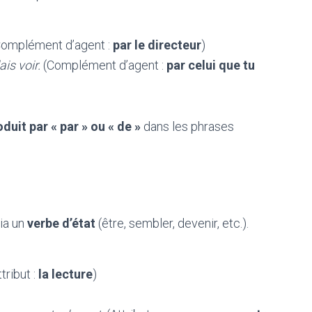
omplément d’agent :
par le directeur
)
is voir.
(Complément d’agent :
par celui que tu
oduit par « par » ou « de »
dans les phrases
via un
verbe d’état
(être, sembler, devenir, etc.).
tribut :
la lecture
)