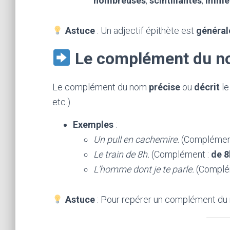
nombreuses
,
scintillantes
,
imme
Astuce
: Un adjectif épithète est
général
Le complément du 
Le complément du nom
précise
ou
décrit
le
etc.).
Exemples
:
Un pull en cachemire.
(Complémen
Le train de 8h.
(Complément :
de 8
L’homme dont je te parle.
(Complé
Astuce
: Pour repérer un complément du