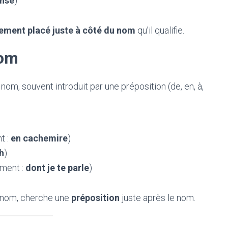
nse
)
ement placé juste à côté du nom
qu’il qualifie.
nom
 nom, souvent introduit par une préposition (de, en, à,
t :
en cachemire
)
h
)
ment :
dont je te parle
)
 nom, cherche une
préposition
juste après le nom.