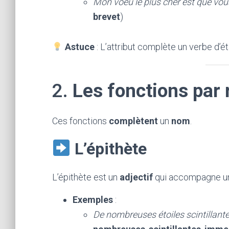
Mon voeu le plus cher est que vou
brevet
)
Astuce
: L’attribut complète un verbe d’ét
2.
Les fonctions par
Ces fonctions
complètent
un
nom
.
L’épithète
L’épithète est un
adjectif
qui accompagne un 
Exemples
:
De nombreuses étoiles scintillante