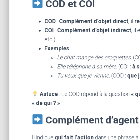
COD et COI
COD
:
Complément d’objet direct
, il
re
COI
:
Complément d’objet indirect
, i
etc.)
Exemples
:
Le chat mange des croquettes.
(C
Elle téléphone à sa mère.
(COI :
à 
Tu veux que je vienne.
(COD :
que 
Astuce
: Le COD répond à la question
« q
« de qui ? »
.
Complément d’agent
Il indique
qui fait l’action
dans une phrase à l