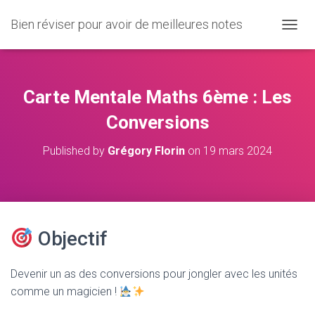
Bien réviser pour avoir de meilleures notes
O
U
V
R
I
Carte Mentale Maths 6ème : Les
R
/
Conversions
F
E
Published by
Grégory Florin
on
19 mars 2024
R
M
E
R
L
A
Objectif
N
A
V
Devenir un as des conversions pour jongler avec les unités
I
G
comme un magicien !
A