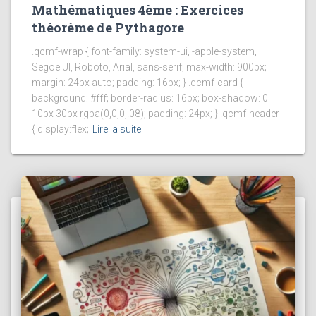
Mathématiques 4ème : Exercices
théorème de Pythagore
.qcmf-wrap { font-family: system-ui, -apple-system,
Segoe UI, Roboto, Arial, sans-serif; max-width: 900px;
margin: 24px auto; padding: 16px; } .qcmf-card {
background: #fff; border-radius: 16px; box-shadow: 0
10px 30px rgba(0,0,0,.08); padding: 24px; } .qcmf-header
{ display:flex;
Lire la suite