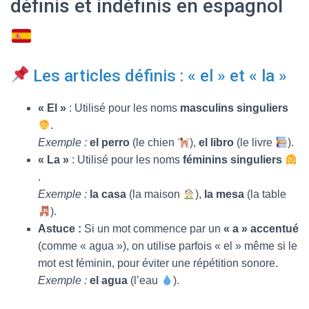
définis et indéfinis en espagnol
T
I
O
N
Les articles définis : « el » et « la »
« El »
: Utilisé pour les noms
masculins singuliers
.
Exemple :
el perro
(le chien
),
el libro
(le livre
).
« La »
: Utilisé pour les noms
féminins singuliers
.
Exemple :
la casa
(la maison
),
la mesa
(la table
).
Astuce :
Si un mot commence par un
« a » accentué
(comme « agua »), on utilise parfois « el » même si le
mot est féminin, pour éviter une répétition sonore.
Exemple :
el agua
(l’eau
).