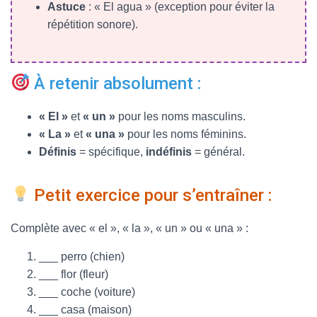
Astuce
: « El agua » (exception pour éviter la
répétition sonore).
À retenir absolument :
« El »
et
« un »
pour les noms masculins.
« La »
et
« una »
pour les noms féminins.
Définis
= spécifique,
indéfinis
= général.
Petit exercice pour s’entraîner :
Complète avec « el », « la », « un » ou « una » :
___ perro (chien)
___ flor (fleur)
___ coche (voiture)
___ casa (maison)