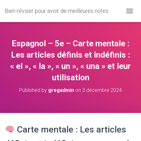
Bien réviser pour avoir de meilleures notes
O
U
V
R
I
Espagnol – 5e – Carte mentale :
R
/
Les articles définis et indéfinis :
F
« el », « la », « un », « una » et leur
E
R
utilisation
M
E
R
Published by
gregadmin
on
3 décembre 2024
L
A
N
A
V
I
Carte mentale : Les articles
G
A