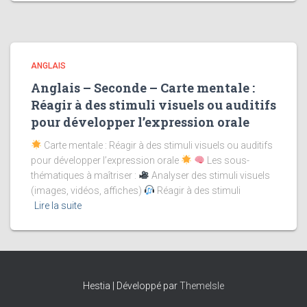
ANGLAIS
Anglais – Seconde – Carte mentale :
Réagir à des stimuli visuels ou auditifs
pour développer l’expression orale
Carte mentale : Réagir à des stimuli visuels ou auditifs
pour développer l’expression orale
Les sous-
thématiques à maîtriser :
Analyser des stimuli visuels
(images, vidéos, affiches)
Réagir à des stimuli
Lire la suite
Hestia | Développé par
ThemeIsle