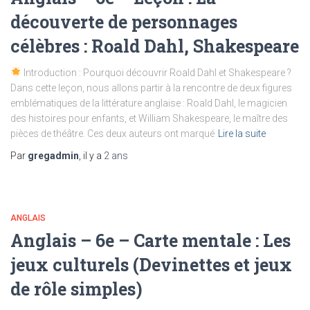
découverte de personnages
célèbres : Roald Dahl, Shakespeare
Introduction : Pourquoi découvrir Roald Dahl et Shakespeare ?
Dans cette leçon, nous allons partir à la rencontre de deux figures
emblématiques de la littérature anglaise : Roald Dahl, le magicien
des histoires pour enfants, et William Shakespeare, le maître des
pièces de théâtre. Ces deux auteurs ont marqué
Lire la suite
Par
gregadmin
, il y a
2 ans
ANGLAIS
Anglais – 6e – Carte mentale : Les
jeux culturels (Devinettes et jeux
de rôle simples)