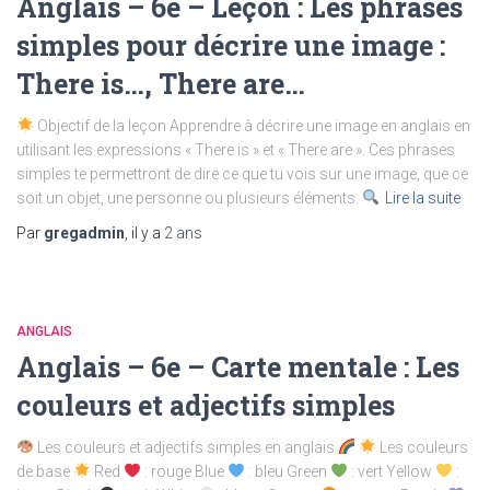
Anglais – 6e – Leçon : Les phrases
simples pour décrire une image :
There is…, There are…
Objectif de la leçon Apprendre à décrire une image en anglais en
utilisant les expressions « There is » et « There are ». Ces phrases
simples te permettront de dire ce que tu vois sur une image, que ce
soit un objet, une personne ou plusieurs éléments.
Lire la suite
Par
gregadmin
, il y a
2 ans
ANGLAIS
Anglais – 6e – Carte mentale : Les
couleurs et adjectifs simples
Les couleurs et adjectifs simples en anglais
Les couleurs
de base
Red
: rouge Blue
: bleu Green
: vert Yellow
: