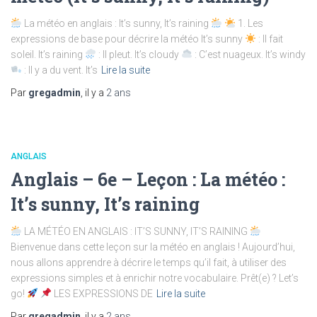
La météo en anglais : It’s sunny, It’s raining
1. Les
expressions de base pour décrire la météo It’s sunny
: Il fait
soleil. It’s raining
: Il pleut. It’s cloudy
: C’est nuageux. It’s windy
: Il y a du vent. It’s
Lire la suite
Par
gregadmin
, il y a
2 ans
ANGLAIS
Anglais – 6e – Leçon : La météo :
It’s sunny, It’s raining
LA MÉTÉO EN ANGLAIS : IT’S SUNNY, IT’S RAINING
Bienvenue dans cette leçon sur la météo en anglais ! Aujourd’hui,
nous allons apprendre à décrire le temps qu’il fait, à utiliser des
expressions simples et à enrichir notre vocabulaire. Prêt(e) ? Let’s
go!
LES EXPRESSIONS DE
Lire la suite
Par
gregadmin
, il y a
2 ans