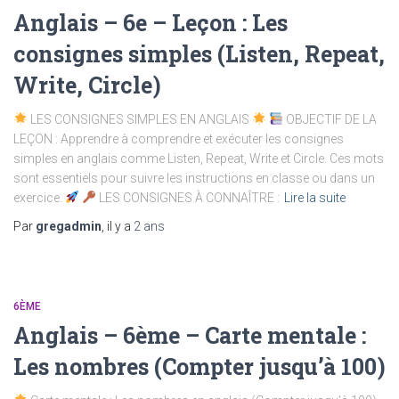
Anglais – 6e – Leçon : Les
consignes simples (Listen, Repeat,
Write, Circle)
LES CONSIGNES SIMPLES EN ANGLAIS
OBJECTIF DE LA
LEÇON : Apprendre à comprendre et exécuter les consignes
simples en anglais comme Listen, Repeat, Write et Circle. Ces mots
sont essentiels pour suivre les instructions en classe ou dans un
exercice.
LES CONSIGNES À CONNAÎTRE :
Lire la suite
Par
gregadmin
, il y a
2 ans
6ÈME
Anglais – 6ème – Carte mentale :
Les nombres (Compter jusqu’à 100)