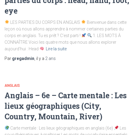
parties du corps : head, hand, foot,
eye
LES PARTIES DU CORPS EN ANGLAIS
Bienvenue dans cette
leçon où nous allons apprendre à nommer certaines parties du
corps en anglais. Tu es prêt ? C’est parti !
1. LES MOTS À
CONNAÎTRE Voici les quatre mots que nous allons explorer
aujourd’hui : Head
Lire la suite
Par
gregadmin
, il y a
2 ans
ANGLAIS
Anglais – 6e – Carte mentale : Les
lieux géographiques (City,
Country, Mountain, River)
Carte mentale : Les lieux géographiques en anglais (6e)
Les
sous-thématiques à maîtriser Les mots de vocabulaire essentiels