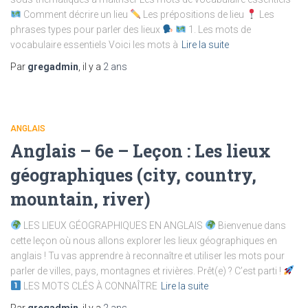
Comment décrire un lieu
Les prépositions de lieu
Les
phrases types pour parler des lieux
1. Les mots de
vocabulaire essentiels Voici les mots à
Lire la suite
Par
gregadmin
, il y a
2 ans
ANGLAIS
Anglais – 6e – Leçon : Les lieux
géographiques (city, country,
mountain, river)
LES LIEUX GÉOGRAPHIQUES EN ANGLAIS
Bienvenue dans
cette leçon où nous allons explorer les lieux géographiques en
anglais ! Tu vas apprendre à reconnaître et utiliser les mots pour
parler de villes, pays, montagnes et rivières. Prêt(e) ? C’est parti !
LES MOTS CLÉS À CONNAÎTRE
Lire la suite