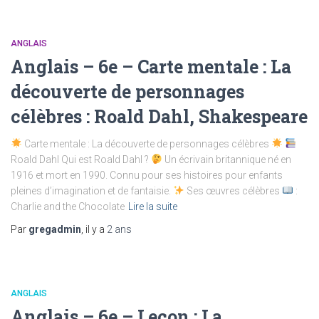
ANGLAIS
Anglais – 6e – Carte mentale : La
découverte de personnages
célèbres : Roald Dahl, Shakespeare
Carte mentale : La découverte de personnages célèbres
Roald Dahl Qui est Roald Dahl ?
Un écrivain britannique né en
1916 et mort en 1990. Connu pour ses histoires pour enfants
pleines d’imagination et de fantaisie.
Ses œuvres célèbres
:
Charlie and the Chocolate
Lire la suite
Par
gregadmin
, il y a
2 ans
ANGLAIS
Anglais – 6e – Leçon : La