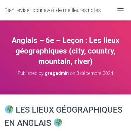
Bien réviser pour avoir de meilleures notes
O
U
V
R
I
Anglais – 6e – Leçon : Les lieux
R
/
géographiques (city, country,
F
mountain, river)
E
R
M
Published by
gregadmin
on
8 décembre 2024
E
R
L
A
N
A
LES LIEUX GÉOGRAPHIQUES
V
I
EN ANGLAIS
G
A