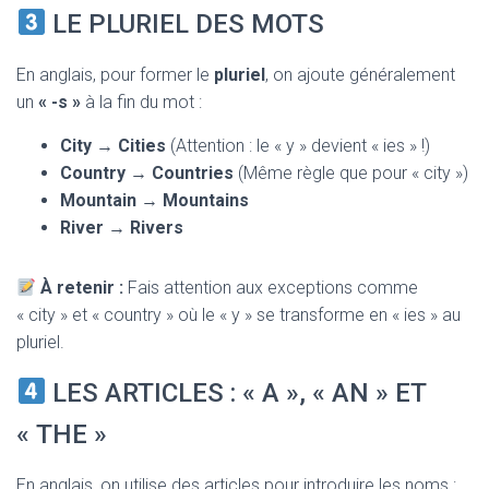
LE PLURIEL DES MOTS
En anglais, pour former le
pluriel
, on ajoute généralement
un
« -s »
à la fin du mot :
City
→
Cities
(Attention : le « y » devient « ies » !)
Country
→
Countries
(Même règle que pour « city »)
Mountain
→
Mountains
River
→
Rivers
À retenir :
Fais attention aux exceptions comme
« city » et « country » où le « y » se transforme en « ies » au
pluriel.
LES ARTICLES : « A », « AN » ET
« THE »
En anglais, on utilise des articles pour introduire les noms :