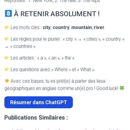
Réponses : 1. New York, 2. The Nile, 3. The Alps
À RETENIR ABSOLUMENT !
Les mots clés :
city
,
country
,
mountain
,
river
.
Les règles pour le pluriel : « city » → « cities », « country »
→ « countries ».
Les articles : « a », « an », « the ».
Les questions avec « Where » et « What ».
Avec ces bases, tu es prêt(e) à parler des lieux
géographiques en anglais comme un(e) pro ! Good luck!
Résumer dans ChatGPT
Publications Similaires :