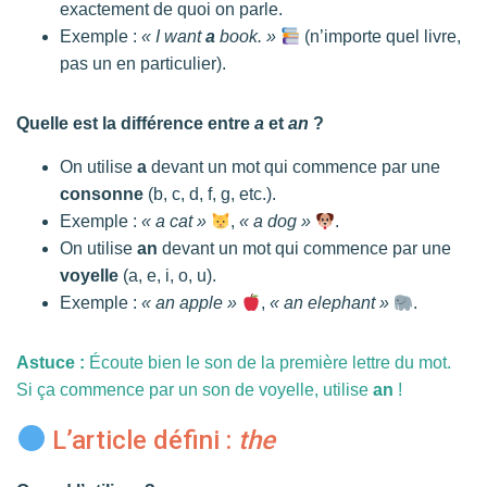
exactement de quoi on parle.
Exemple :
« I want
a
book. »
(n’importe quel livre,
pas un en particulier).
Quelle est la différence entre
a
et
an
?
On utilise
a
devant un mot qui commence par une
consonne
(b, c, d, f, g, etc.).
Exemple :
« a cat »
,
« a dog »
.
On utilise
an
devant un mot qui commence par une
voyelle
(a, e, i, o, u).
Exemple :
« an apple »
,
« an elephant »
.
Astuce :
Écoute bien le son de la première lettre du mot.
Si ça commence par un son de voyelle, utilise
an
!
L’article défini :
the