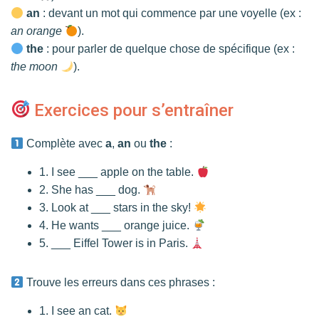
an
: devant un mot qui commence par une voyelle (ex :
an orange
).
the
: pour parler de quelque chose de spécifique (ex :
the moon
).
Exercices pour s’entraîner
Complète avec
a
,
an
ou
the
:
1. I see ___ apple on the table.
2. She has ___ dog.
3. Look at ___ stars in the sky!
4. He wants ___ orange juice.
5. ___ Eiffel Tower is in Paris.
Trouve les erreurs dans ces phrases :
1. I see an cat.