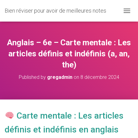
Bien réviser pour avoir de meilleures notes
O
U
V
R
I
Anglais – 6e – Carte mentale : Les
R
/
articles définis et indéfinis (a, an,
F
the)
E
R
M
Published by
gregadmin
on
8 décembre 2024
E
R
L
A
N
A
Carte mentale : Les articles
V
I
définis et indéfinis en anglais
G
A