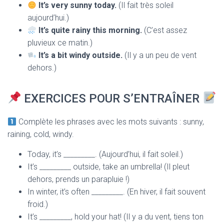
It’s very sunny today.
(Il fait très soleil
aujourd’hui.)
It’s quite rainy this morning.
(C’est assez
pluvieux ce matin.)
It’s a bit windy outside.
(Il y a un peu de vent
dehors.)
EXERCICES POUR S’ENTRAÎNER
Complète les phrases avec les mots suivants : sunny,
raining, cold, windy.
Today, it’s _________. (Aujourd’hui, il fait soleil.)
It’s _________ outside, take an umbrella! (Il pleut
dehors, prends un parapluie !)
In winter, it’s often _________. (En hiver, il fait souvent
froid.)
It’s _________, hold your hat! (Il y a du vent, tiens ton