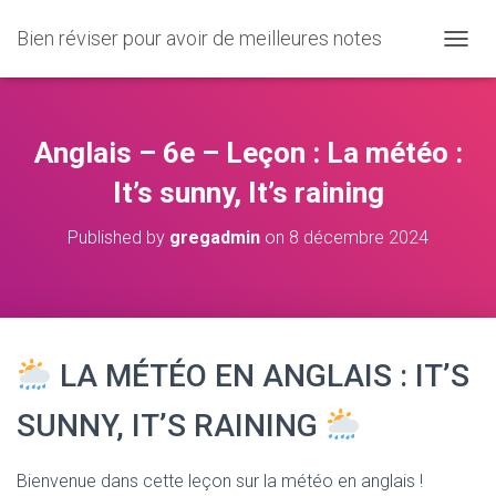
Bien réviser pour avoir de meilleures notes
O
U
V
R
I
Anglais – 6e – Leçon : La météo :
R
/
It’s sunny, It’s raining
F
E
Published by
gregadmin
on
8 décembre 2024
R
M
E
R
L
A
LA MÉTÉO EN ANGLAIS : IT’S
N
A
V
SUNNY, IT’S RAINING
I
G
A
Bienvenue dans cette leçon sur la météo en anglais !