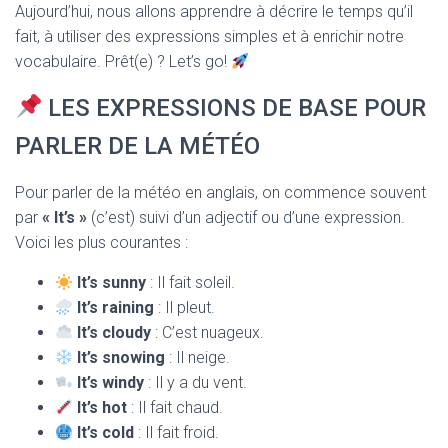
T
Aujourd’hui, nous allons apprendre à décrire le temps qu’il
I
fait, à utiliser des expressions simples et à enrichir notre
O
N
vocabulaire. Prêt(e) ? Let’s go!
LES EXPRESSIONS DE BASE POUR
PARLER DE LA MÉTÉO
Pour parler de la météo en anglais, on commence souvent
par
« It’s »
(c’est) suivi d’un adjectif ou d’une expression.
Voici les plus courantes :
It’s sunny
: Il fait soleil.
It’s raining
: Il pleut.
It’s cloudy
: C’est nuageux.
It’s snowing
: Il neige.
It’s windy
: Il y a du vent.
It’s hot
: Il fait chaud.
It’s cold
: Il fait froid.