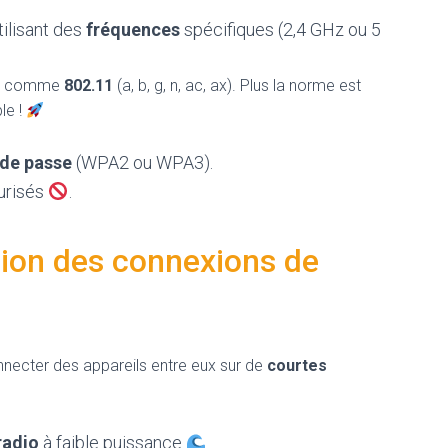
ilisant des
fréquences
spécifiques (2,4 GHz ou 5
mes comme
802.11
(a, b, g, n, ac, ax). Plus la norme est
le !
de passe
(WPA2 ou WPA3).
curisés
.
ion des connexions de
necter des appareils entre eux sur de
courtes
radio
à faible puissance
.