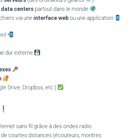
s
data centers
partout dans le monde
.
ichiers via une
interface web
ou une application
.
eil
.
ue dur externe
.
exes
.
n
.
le Drive, Dropbox, etc.)
.
 !
ernet sans fil grâce à des ondes radio.
r de courtes distances (écouteurs, montres