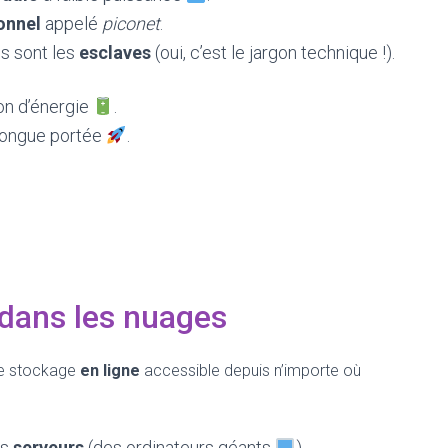
onnel
appelé
piconet
.
es sont les
esclaves
(oui, c’est le jargon technique !).
on d’énergie
.
 longue portée
.
dans les nuages
de stockage
en ligne
accessible depuis n’importe où
es
serveurs
(des ordinateurs géants
).