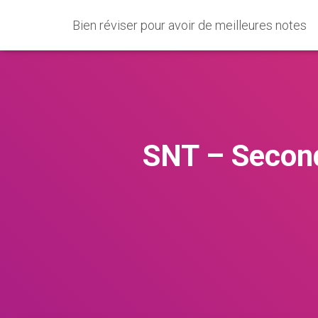
Bien réviser pour avoir de meilleures notes
SNT – Second