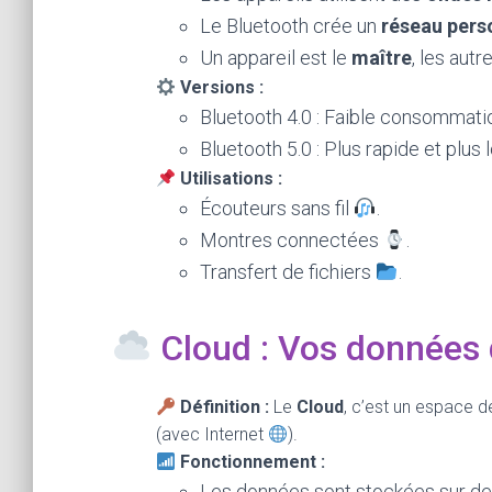
Le Bluetooth crée un
réseau pers
Un appareil est le
maître
, les autr
Versions :
Bluetooth 4.0 : Faible consommati
Bluetooth 5.0 : Plus rapide et plus
Utilisations :
Écouteurs sans fil
.
Montres connectées
.
Transfert de fichiers
.
Cloud : Vos données 
Définition :
Le
Cloud
, c’est un espace 
(avec Internet
).
Fonctionnement :
Les données sont stockées sur d