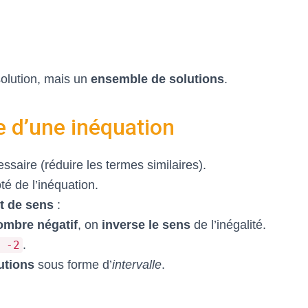
olution, mais un
ensemble de solutions
.
e d’une inéquation
essaire (réduire les termes similaires).
ôté de l’inéquation.
 de sens
:
ombre négatif
, on
inverse le sens
de l’inégalité.
.
 -2
utions
sous forme d’
intervalle
.