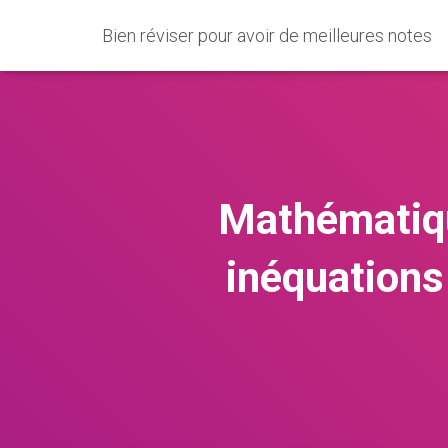
Bien réviser pour avoir de meilleures notes
Mathématiqu
inéquations