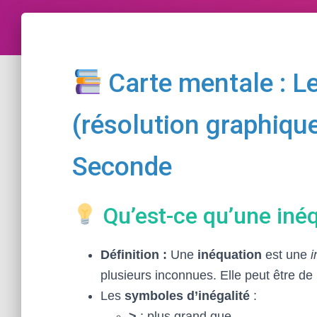
Carte mentale : L
(résolution graphiqu
Seconde
Qu’est-ce qu’une iné
Définition :
Une
inéquation
est une
i
plusieurs inconnues. Elle peut être de
Les
symboles d’inégalité
:
>
: plus grand que