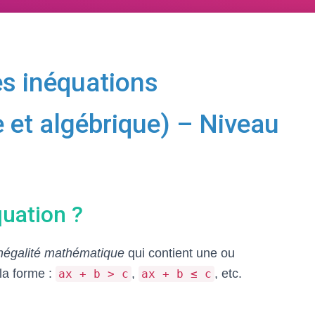
es inéquations
e et algébrique) – Niveau
quation ?
négalité mathématique
qui contient une ou
 la forme :
,
, etc.
ax + b > c
ax + b ≤ c