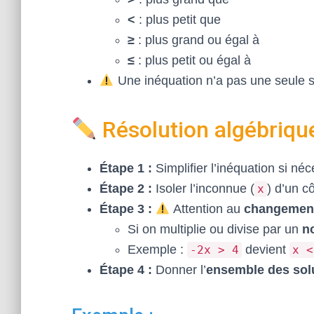
<
: plus petit que
≥
: plus grand ou égal à
≤
: plus petit ou égal à
Une inéquation n’a pas une seule s
Résolution algébriqu
Étape 1 :
Simplifier l’inéquation si néc
Étape 2 :
Isoler l’inconnue (
) d’un c
x
Étape 3 :
Attention au
changement
Si on multiplie ou divise par un
n
Exemple :
devient
-2x > 4
x <
Étape 4 :
Donner l’
ensemble des sol