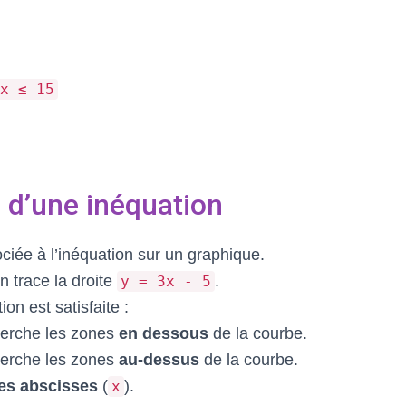
x ≤ 15
 d’une inéquation
ciée à l’inéquation sur un graphique.
on trace la droite
.
y = 3x - 5
ion est satisfaite :
herche les zones
en dessous
de la courbe.
herche les zones
au-dessus
de la courbe.
es abscisses
(
).
x