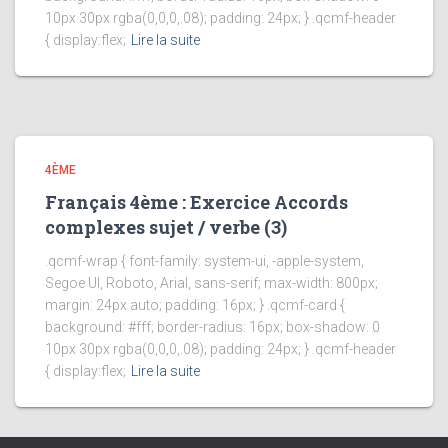
10px 30px rgba(0,0,0,.08); padding: 24px; } .qcmf-header
{ display:flex;
Lire la suite
4ÈME
Français 4ème : Exercice Accords
complexes sujet / verbe (3)
.qcmf-wrap { font-family: system-ui, -apple-system,
Segoe UI, Roboto, Arial, sans-serif; max-width: 800px;
margin: 24px auto; padding: 16px; } .qcmf-card {
background: #fff; border-radius: 16px; box-shadow: 0
10px 30px rgba(0,0,0,.08); padding: 24px; } .qcmf-header
{ display:flex;
Lire la suite