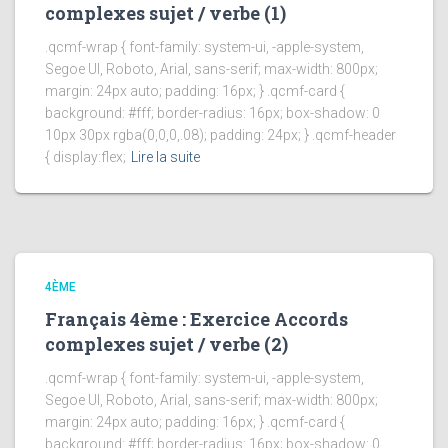
complexes sujet / verbe (1)
.qcmf-wrap { font-family: system-ui, -apple-system,
Segoe UI, Roboto, Arial, sans-serif; max-width: 800px;
margin: 24px auto; padding: 16px; } .qcmf-card {
background: #fff; border-radius: 16px; box-shadow: 0
10px 30px rgba(0,0,0,.08); padding: 24px; } .qcmf-header
{ display:flex;
Lire la suite
4ÈME
Français 4ème : Exercice Accords
complexes sujet / verbe (2)
.qcmf-wrap { font-family: system-ui, -apple-system,
Segoe UI, Roboto, Arial, sans-serif; max-width: 800px;
margin: 24px auto; padding: 16px; } .qcmf-card {
background: #fff; border-radius: 16px; box-shadow: 0