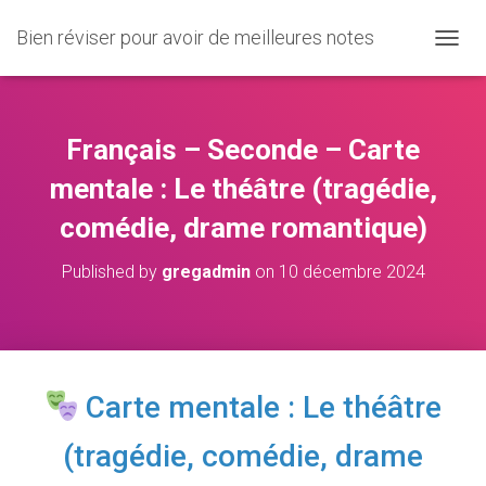
Bien réviser pour avoir de meilleures notes
O
U
V
R
I
Français – Seconde – Carte
R
/
mentale : Le théâtre (tragédie,
F
comédie, drame romantique)
E
R
M
Published by
gregadmin
on
10 décembre 2024
E
R
L
A
N
A
Carte mentale : Le théâtre
V
I
(tragédie, comédie, drame
G
A