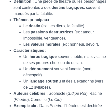
Définition :
Une pièce de théâtre où les personnages
sont confrontés à des
destins tragiques
, souvent
marqués par la fatalité.
Thèmes principaux :
Le
destin
(ex : les dieux, la fatalité).
Les
passions destructrices
(ex : amour
impossible, vengeance).
Les
valeurs morales
(ex : honneur, devoir).
Caractéristiques :
Un
héros tragique
souvent noble, mais victime
de ses propres choix ou du destin.
Un
dénouement
souvent funeste (mort,
désespoir).
Un
langage soutenu
et des alexandrins (vers
de 12 syllabes).
Auteurs célèbres :
Sophocle (
Œdipe Roi
), Racine
(
Phèdre
), Corneille (
Le Cid
).
Exemple clé :
Dans
Phèdre
, l’héroïne est déchirée