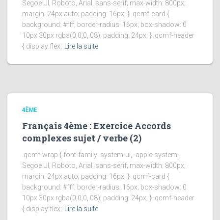
Segoe UI, Roboto, Arial, sans-serif; max-width: 800px;
margin: 24px auto; padding: 16px; } .qcmf-card {
background: #fff; border-radius: 16px; box-shadow: 0
10px 30px rgba(0,0,0,.08); padding: 24px; } .qcmf-header
{ display:flex;
Lire la suite
4ÈME
Français 4ème : Exercice Accords
complexes sujet / verbe (2)
.qcmf-wrap { font-family: system-ui, -apple-system,
Segoe UI, Roboto, Arial, sans-serif; max-width: 800px;
margin: 24px auto; padding: 16px; } .qcmf-card {
background: #fff; border-radius: 16px; box-shadow: 0
10px 30px rgba(0,0,0,.08); padding: 24px; } .qcmf-header
{ display:flex;
Lire la suite