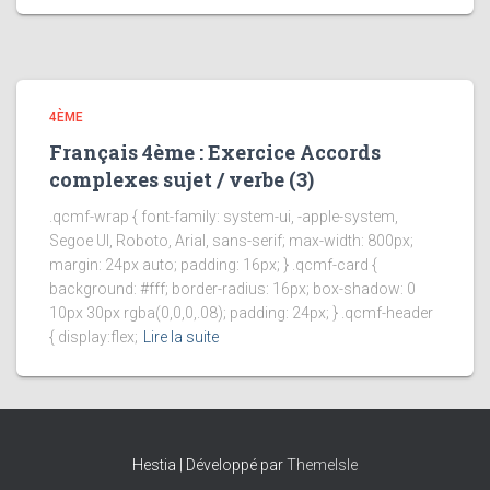
4ÈME
Français 4ème : Exercice Accords
complexes sujet / verbe (3)
.qcmf-wrap { font-family: system-ui, -apple-system,
Segoe UI, Roboto, Arial, sans-serif; max-width: 800px;
margin: 24px auto; padding: 16px; } .qcmf-card {
background: #fff; border-radius: 16px; box-shadow: 0
10px 30px rgba(0,0,0,.08); padding: 24px; } .qcmf-header
{ display:flex;
Lire la suite
Hestia | Développé par
ThemeIsle