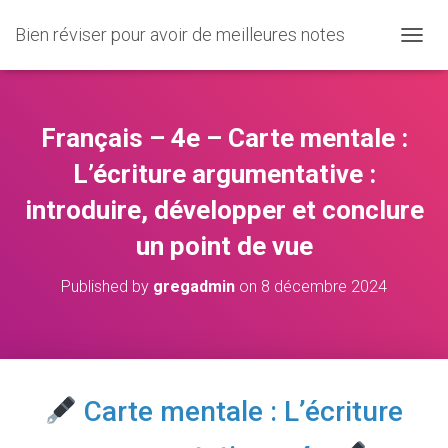
Bien réviser pour avoir de meilleures notes
O
U
V
R
I
Français – 4e – Carte mentale :
R
/
L’écriture argumentative :
F
introduire, développer et conclure
E
R
un point de vue
M
E
R
Published by
gregadmin
on
8 décembre 2024
L
A
N
A
V
I
Carte mentale : L’écriture
G
A