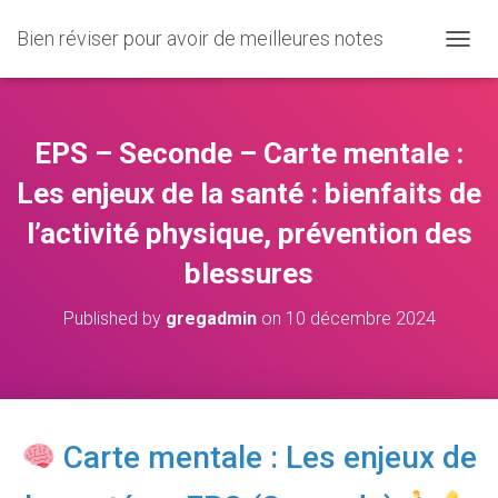
Bien réviser pour avoir de meilleures notes
O
U
V
R
I
EPS – Seconde – Carte mentale :
R
/
Les enjeux de la santé : bienfaits de
F
l’activité physique, prévention des
E
R
blessures
M
E
R
Published by
gregadmin
on
10 décembre 2024
L
A
N
A
V
I
Carte mentale : Les enjeux de
G
A