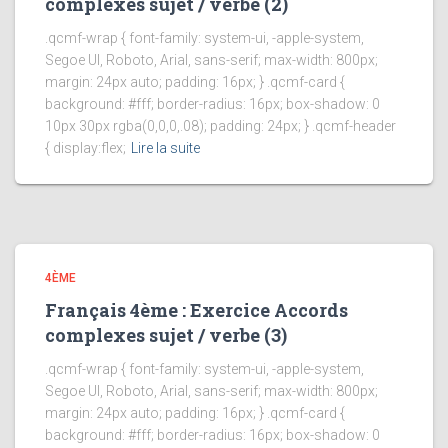
complexes sujet / verbe (2)
.qcmf-wrap { font-family: system-ui, -apple-system,
Segoe UI, Roboto, Arial, sans-serif; max-width: 800px;
margin: 24px auto; padding: 16px; } .qcmf-card {
background: #fff; border-radius: 16px; box-shadow: 0
10px 30px rgba(0,0,0,.08); padding: 24px; } .qcmf-header
{ display:flex;
Lire la suite
4ÈME
Français 4ème : Exercice Accords
complexes sujet / verbe (3)
.qcmf-wrap { font-family: system-ui, -apple-system,
Segoe UI, Roboto, Arial, sans-serif; max-width: 800px;
margin: 24px auto; padding: 16px; } .qcmf-card {
background: #fff; border-radius: 16px; box-shadow: 0