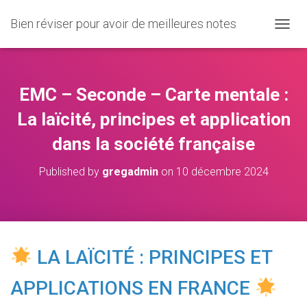
Bien réviser pour avoir de meilleures notes
O
U
V
R
I
EMC – Seconde – Carte mentale :
R
/
La laïcité, principes et application
F
dans la société française
E
R
M
Published by
gregadmin
on
10 décembre 2024
E
R
L
A
N
A
LA LAÏCITÉ : PRINCIPES ET
V
I
APPLICATIONS EN FRANCE
G
A