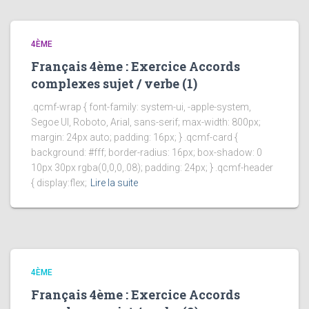
4ÈME
Français 4ème : Exercice Accords
complexes sujet / verbe (1)
.qcmf-wrap { font-family: system-ui, -apple-system,
Segoe UI, Roboto, Arial, sans-serif; max-width: 800px;
margin: 24px auto; padding: 16px; } .qcmf-card {
background: #fff; border-radius: 16px; box-shadow: 0
10px 30px rgba(0,0,0,.08); padding: 24px; } .qcmf-header
{ display:flex;
Lire la suite
4ÈME
Français 4ème : Exercice Accords