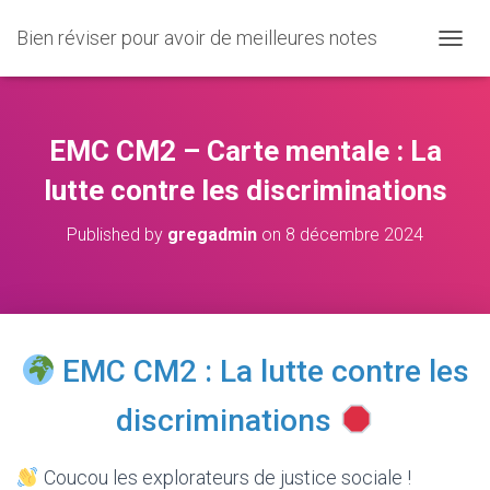
Bien réviser pour avoir de meilleures notes
O
U
V
R
I
EMC CM2 – Carte mentale : La
R
/
lutte contre les discriminations
F
E
Published by
gregadmin
on
8 décembre 2024
R
M
E
R
L
A
EMC CM2 : La lutte contre les
N
A
V
discriminations
I
G
A
Coucou les explorateurs de justice sociale !