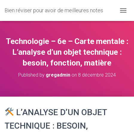
Bien réviser pour avoir de meilleures notes
O
U
V
R
I
Technologie – 6e – Carte mentale :
R
/
L’analyse d’un objet technique :
F
besoin, fonction, matière
E
R
M
Published by
gregadmin
on
8 décembre 2024
E
R
L
A
N
A
L’ANALYSE D’UN OBJET
V
I
TECHNIQUE : BESOIN,
G
A