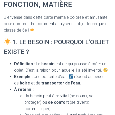
T
FONCTION, MATIÈRE
I
O
N
Bienvenue dans cette carte mentale colorée et amusante
pour comprendre comment analyser un objet technique en
classe de 6e !
1. LE BESOIN : POURQUOI L’OBJET
EXISTE ?
Définition :
Le
besoin
est ce qui pousse à créer un
objet. C’est la raison pour laquelle il a été inventé.
Exemple :
Une bouteille d’eau
répond au besoin
de
boire
et de
transporter de l’eau
.
À retenir :
Un besoin peut être
vital
(se nourrir, se
protéger) ou
de confort
(se divertir,
communiquer).