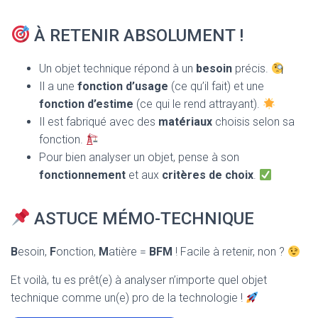
À RETENIR ABSOLUMENT !
Un objet technique répond à un
besoin
précis.
Il a une
fonction d’usage
(ce qu’il fait) et une
fonction d’estime
(ce qui le rend attrayant).
Il est fabriqué avec des
matériaux
choisis selon sa
fonction.
Pour bien analyser un objet, pense à son
fonctionnement
et aux
critères de choix
.
ASTUCE MÉMO-TECHNIQUE
B
esoin,
F
onction,
M
atière =
BFM
! Facile à retenir, non ?
Et voilà, tu es prêt(e) à analyser n’importe quel objet
technique comme un(e) pro de la technologie !