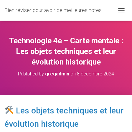
Bien réviser pour avoir de meilleures notes
O
U
V
R
I
Technologie 4e – Carte mentale :
R
/
Les objets techniques et leur
F
évolution historique
E
R
M
Published by
gregadmin
on
8 décembre 2024
E
R
L
A
N
A
Les objets techniques et leur
V
I
évolution historique
G
A