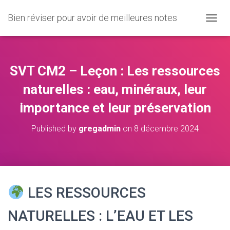
Bien réviser pour avoir de meilleures notes
O
U
V
R
I
SVT CM2 – Leçon : Les ressources
R
/
naturelles : eau, minéraux, leur
F
importance et leur préservation
E
R
M
Published by
gregadmin
on
8 décembre 2024
E
R
L
A
N
A
LES RESSOURCES
V
I
NATURELLES : L’EAU ET LES
G
A