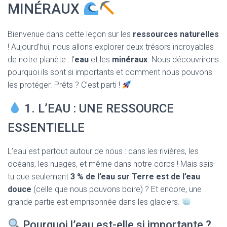
T
MINÉRAUX
I
O
N
Bienvenue dans cette leçon sur les
ressources naturelles
! Aujourd’hui, nous allons explorer deux trésors incroyables
de notre planète : l’
eau
et les
minéraux
. Nous découvrirons
pourquoi ils sont si importants et comment nous pouvons
les protéger. Prêts ? C’est parti !
1. L’EAU : UNE RESSOURCE
ESSENTIELLE
L’eau est partout autour de nous : dans les rivières, les
océans, les nuages, et même dans notre corps ! Mais sais-
tu que seulement
3 % de l’eau sur Terre est de l’eau
douce
(celle que nous pouvons boire) ? Et encore, une
grande partie est emprisonnée dans les glaciers.
Pourquoi l’eau est-elle si importante ?